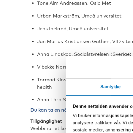
Tone Alm Andreassen, Oslo Met
Urban Markström, Umeå universitet
Jens Ineland, Umeå universitet
Jan Marius Kristiansen Gathen, VID vite
Anna Lindskog, Socialstyrelsen (Sverige)
Vibekke Normann Andersen, Socialt Udvi
Tormod Klovning, National centre for kn
Samtykke
health
Anna Lára Steindal and Sunna Dögg Ágú
Denne nettsiden anvender c
Du kan ta en närmare titt på programmet 
Vi bruker informasjonskapsler
Tillgänglighet
analysere trafikken vår. Vi 
Webbinariet kommer att skrivtolkas.
sosiale medier, annonsering 