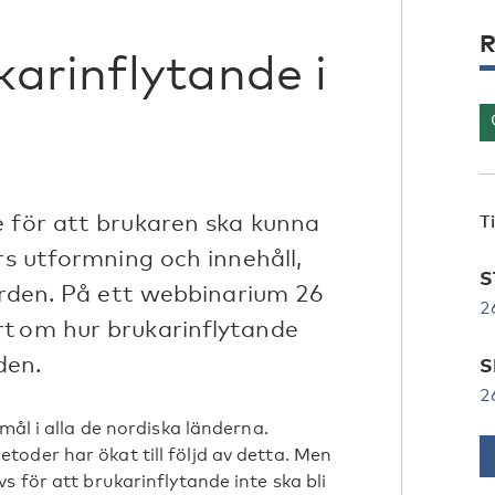
R
arinflytande i
e för att brukaren ska kunna
T
rs utformning och innehåll,
S
färden. På ett webbinarium 26
2
t om hur brukarinflytande
den.
S
2
mål i alla de nordiska länderna.
oder har ökat till följd av detta. Men
s för att brukarinflytande inte ska bli