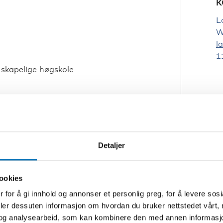
K
L
W
l
1
nskapelige høgskole
klingscenter – SUS
owledge through experience in mental
Detaljer
stsdóttir, Throskahalp
ookies
här
.
 for å gi innhold og annonser et personlig preg, for å levere sos
deler dessuten informasjon om hvordan du bruker nettstedet vårt,
og analysearbeid, som kan kombinere den med annen informasjon d