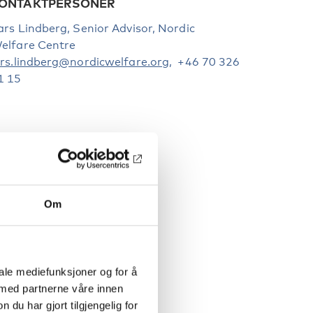
ONTAKTPERSONER
ars Lindberg, Senior Advisor, Nordic
elfare Centre
ars.lindberg@nordicwelfare.org
, +46 70 326
1 15
Om
iale mediefunksjoner og for å
 med partnerne våre innen
u har gjort tilgjengelig for