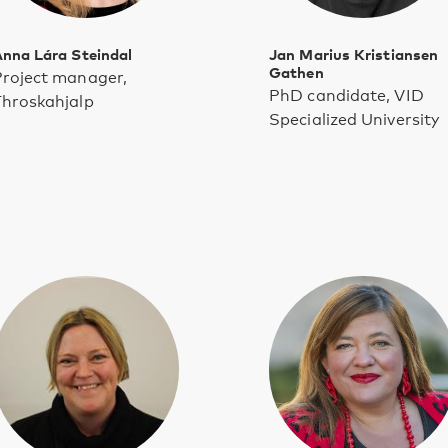
nna Lára Steindal
Jan Marius Kristiansen
Gathen
roject manager,
PhD candidate, VID
Throskahjalp
Specialized University