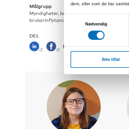
dem, eller som de har samlet
Målgrupp
Myndigheter, brukarorganisationer, forska
Samtykkevalg
brukarinflytande.
Nødvendig
DEL
Ikke tillat