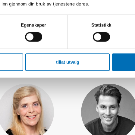
 inn gjennom din bruk av tjenestene deres.
re och personal som arbetar med
Egenskaper
Statistikk
Forelesere
tillat utvalg