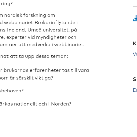
ndring?
 nordisk forskning om
d webbinariet Brukarinflytande i
ns Ineland, Umeå universitet, på
e, experter vid myndigheter och
K
kommer att medverka i webbinariet.
V
nat att ta upp dessa teman:
 brukarnas erfarenheter tas till vara
som är särskilt viktiga?
S
E
gsbehoven?
ärkas nationellt och i Norden?