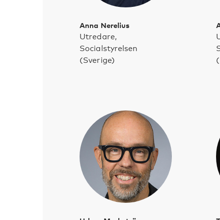
Anna Nerelius
A
Utredare,
U
Socialstyrelsen
S
(Sverige)
(