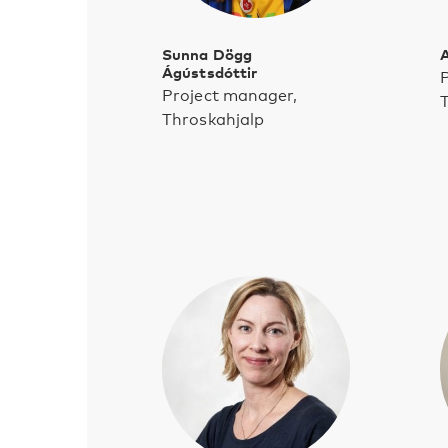
Sunna Dögg
A
Ágústsdóttir
P
Project manager,
Throskahjalp