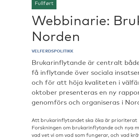
Fullført
Webbinarie: Bruk
Norden
VELFERDSPOLITIKK
Brukarinflytande är centralt båd
få inflytande över sociala insatse
och för att höja kvaliteten i väl
oktober presenteras en ny rappor
genomförs och organiseras i Nor
Att brukarinflytandet ska öka är prioriterat 
Forskningen om brukarinflytande och nya met
vad vet vi om vad som fungerar, och vad kräv