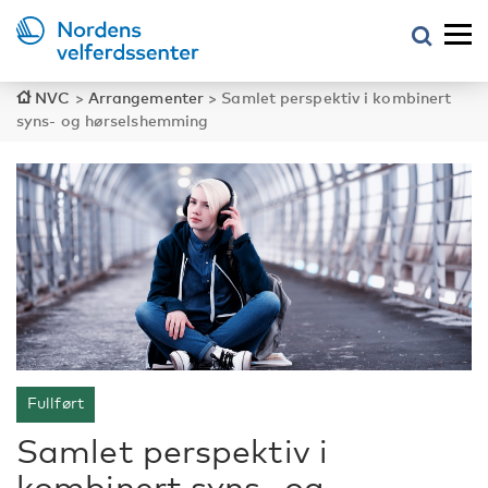
NVC
>
Arrangementer
>
Samlet perspektiv i kombinert
syns- og hørselshemming
Fullført
Samlet perspektiv i
kombinert syns- og