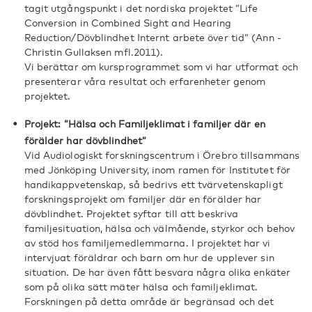
tagit utgångspunkt i det nordiska projektet ”Life
Conversion in Combined Sight and Hearing
Reduction/Dövblindhet Internt arbete över tid” (Ann -
Christin Gullaksen mfl.2011).
Vi berättar om kursprogrammet som vi har utformat och
presenterar våra resultat och erfarenheter genom
projektet.
Projekt: ”Hälsa och Familjeklimat i familjer där en
förälder har dövblindhet”
Vid Audiologiskt forskningscentrum i Örebro tillsammans
med Jönköping University, inom ramen för Institutet för
handikappvetenskap, så bedrivs ett tvärvetenskapligt
forskningsprojekt om familjer där en förälder har
dövblindhet. Projektet syftar till att beskriva
familjesituation, hälsa och välmående, styrkor och behov
av stöd hos familjemedlemmarna. I projektet har vi
intervjuat föräldrar och barn om hur de upplever sin
situation. De har även fått besvara några olika enkäter
som på olika sätt mäter hälsa och familjeklimat.
Forskningen på detta område är begränsad och det