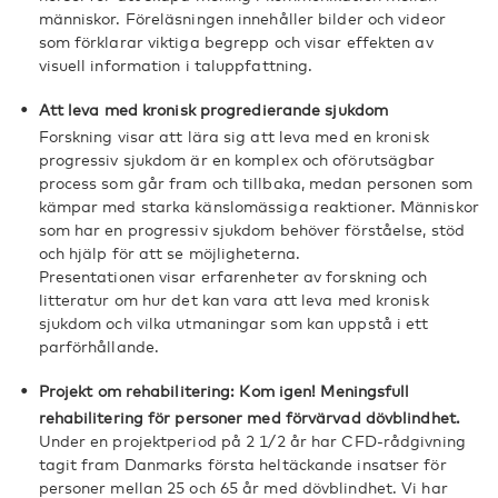
människor. Föreläsningen innehåller bilder och videor
som förklarar viktiga begrepp och visar effekten av
visuell information i taluppfattning.
Att leva med kronisk progredierande sjukdom
Forskning visar att lära sig att leva med en kronisk
progressiv sjukdom är en komplex och oförutsägbar
process som går fram och tillbaka, medan personen som
kämpar med starka känslomässiga reaktioner. Människor
som har en progressiv sjukdom behöver förståelse, stöd
och hjälp för att se möjligheterna.
Presentationen visar erfarenheter av forskning och
litteratur om hur det kan vara att leva med kronisk
sjukdom och vilka utmaningar som kan uppstå i ett
parförhållande.
Projekt om rehabilitering: Kom igen! Meningsfull
rehabilitering för personer med förvärvad dövblindhet.
Under en projektperiod på 2 1/2 år har CFD-rådgivning
tagit fram Danmarks första heltäckande insatser för
personer mellan 25 och 65 år med dövblindhet. Vi har