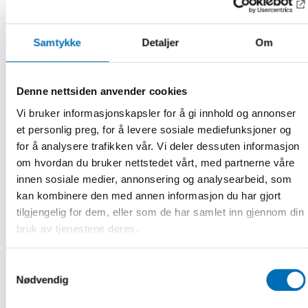
Målgrupper
Kursen riktar sig till dig som möter personer med förvärvad
dövblindhet i ditt arbete och som vill veta mer om
Samtykke
Detaljer
Om
kombinerad syn- och hörselnedsättning samt
konsekvenserna av att ha en progredierande sjukdom.
Denne nettsiden anvender cookies
Föreläsare
Vi bruker informasjonskapsler for å gi innhold og annonser
Rolf Mjønes
, audiograf, Eikholt, Norge
et personlig preg, for å levere sosiale mediefunksjoner og
for å analysere trafikken vår. Vi deler dessuten informasjon
Bente Enggrav
, klinisk socionom. Eikholt, Norge
om hvordan du bruker nettstedet vårt, med partnerne våre
innen sosiale medier, annonsering og analysearbeid, som
Moa Wahlqvist
, Doktor i Handikappvetenskap,
kan kombinere den med annen informasjon du har gjort
Audiologiskt forskningscentrum, IHV Örebro Universitet /
tilgjengelig for dem, eller som de har samlet inn gjennom din
Samordnare, FoU Nationellt kunskapscenter för
bruk av tjenestene deres.
dövblindfrågor, Sverige
Agneta Anderzén Carlsson
, Docent Örebro Universitet,
Samtykkevalg
Forskningshandledare Universitetssjukvårdens
Nødvendig
Forskningscentrum, Region Örebro län, Sverige