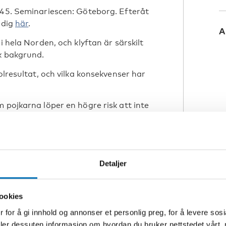
45. Seminariescen: Göteborg. Efteråt
 dig
här
.
A
i hela Norden, och klyftan är särskilt
sk bakgrund.
olresultat, och vilka konsekvenser har
 pojkarna löper en högre risk att inte
?
n
diskuteras hur vi kan bygga en
Detaljer
ilken roll spelar läraren,
 vi lära oss något av de många unga
dra nordiska länderna?
ookies
S
 for å gi innhold og annonser et personlig preg, for å levere sos
deler dessuten informasjon om hvordan du bruker nettstedet vårt,