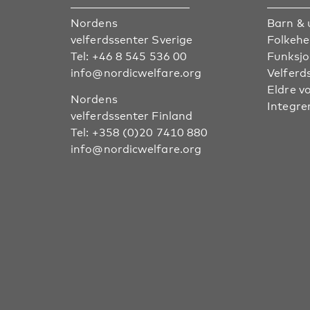
Nordens
Barn & 
velferdssenter Sverige
Folkehe
Tel:
+46 8 545 536 00
Funksjo
info@nordicwelfare.org
Velferd
Eldre v
Nordens
Integre
velferdssenter Finland
Tel:
+358 (0)20 7410 880
info@nordicwelfare.org