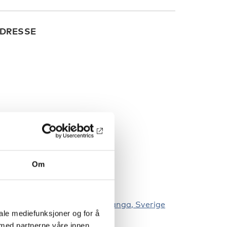
DRESSE
Om
olhems hagväg 2, 163 56 Spånga, Sverige
iale mediefunksjoner og for å
 med partnerne våre innen