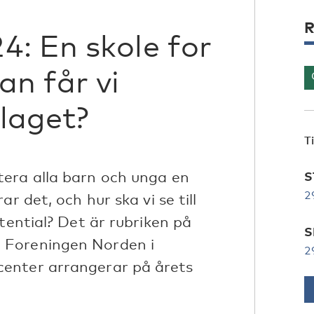
R
: En skole for
an får vi
laget?
T
era alla barn och unga en
S
2
r det, och hur ska vi se till
tential? Det är rubriken på
S
 Foreningen Norden i
2
enter arrangerar på årets