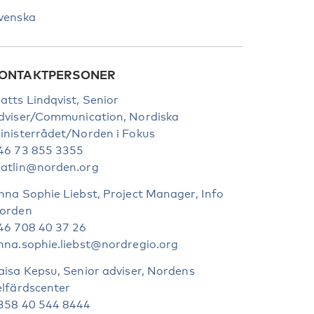
venska
ONTAKTPERSONER
atts Lindqvist, Senior
dviser/Communication, Nordiska
inisterrådet/Norden i Fokus
46 73 855 3355
atlin@norden.org
nna Sophie Liebst, Project Manager, Info
orden
46 708 40 37 26
nna.sophie.liebst@nordregio.org
aisa Kepsu, Senior adviser, Nordens
elfärdscenter
358 40 544 8444