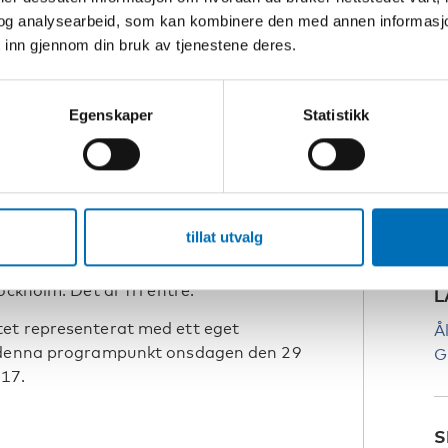
ersitet
og analysearbeid, som kan kombinere den med annen informasjon d
 inn gjennom din bruk av tjenestene deres.
i
S
S
garråd, Stockholms stad
Egenskaper
Statistikk
arn- och ungdomskommittén
K
älfärdscenter
I
tillat utvalg
re och samhällsförbättrare
ockholm. Det är fri entré.
L
tet representerat med ett eget
Å
r denna programpunkt onsdagen den 29
G
-17.
S