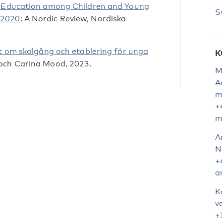
n Education among Children and Young
S
–2020
: A Nordic Review, Nordiska
t om skolgång och etablering för unga
K
 och Carina Mood, 2023.
M
A
m
+
m
A
N
+
a
K
v
+