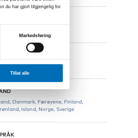
u har gjort tilgjengelig for
TED
pånga IP, Stockholm
Markedsføring
ATEGORIER
ntegrering
Tillat alle
AND
land
Danmark
Færøyene
Finland
rønland
Island
Norge
Sverige
PRÅK