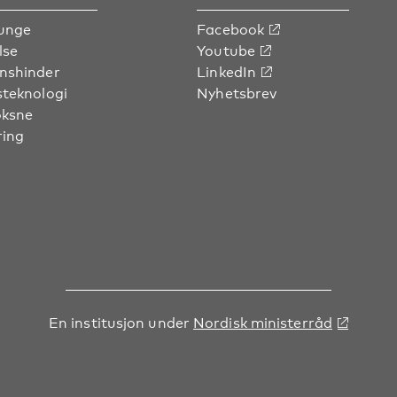
unge
Facebook
lse
Youtube
nshinder
LinkedIn
steknologi
Nyhetsbrev
oksne
ring
En institusjon under
Nordisk ministerråd