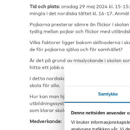
Tid och plats:
onsdag 29 maj 2024 kl. 15-15:
mingla i det nordiska tältet kl. 16-17. Anmäl
Pojkarna presterar sämre än flickor i skolan 
tydlig mellan pojkar och flickor med utländ
Vilka faktorer ligger bakom skillnaderna i sk
de för pojkarna själva och för samhället?
Är det på grund av misslyckande i skolan som
hitta ett jobb och på sikt hamna snett i livet
I detta nordiska seminarium på
Järvavecka
skola för alla.
Samtykke
Hur kan man hjälpa pojkarna komma i kapp? V
utbildningssystemet och skolpolitiken? Kan
som klarar skolan bra och av skolan i de an
Denne nettsiden anvender c
Medverkande:
Vi bruker informasjonskapsler
analysere trafikken vår. Vi 