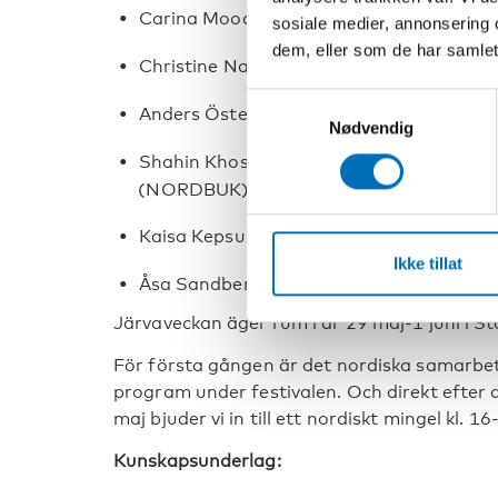
Carina Mood, professor, Stockholms univ
sosiale medier, annonsering 
dem, eller som de har samlet
Christine Namdar, forskare, Åbo Akadem
Samtykkevalg
Anders Österberg, biträdande finansbor
Nødvendig
Shahin Khosravi, ledamot i Nordiska b
(NORDBUK)
Kaisa Kepsu, seniorrådgivare, Nordens v
Ikke tillat
Åsa Sandberg, moderator, TEDx Föreläsa
Järvaveckan äger rum i år 29 maj-1 juni i St
För första gången är det nordiska samarbe
program under festivalen. Och direkt efte
maj bjuder vi in till ett nordiskt mingel kl. 16
Kunskapsunderlag: