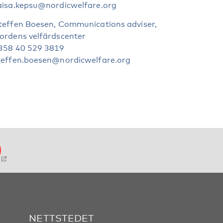
aisa.kepsu@nordicwelfare.org
teffen Boesen, Communications adviser,
ordens velfärdscenter
358 40 529 3819
teffen.boesen@nordicwelfare.org
NETTSTEDET