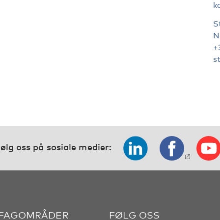
k
S
N
+
s
ølg oss på sosiale medier:
 FAGOMRÅDER
FØLG OSS