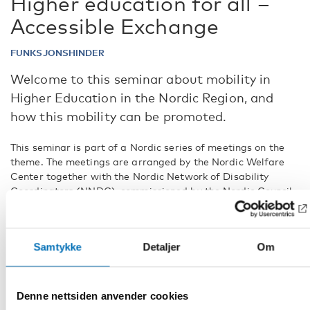
Higher education for all –
Accessible Exchange
FUNKSJONSHINDER
Welcome to this seminar about mobility in
Higher Education in the Nordic Region, and
how this mobility can be promoted.
This seminar is part of a Nordic series of meetings on the
theme. The meetings are arranged by the Nordic Welfare
Center together with the Nordic Network of Disability
Coordinators (NNDC), commissioned by the Nordic Council
of Ministers for Education and Research Policy. The project
is an activity within the Nordic Council of Ministers Action
Plan for Disability Cooperation 2018-22.
Samtykke
Detaljer
Om
Please note, that the morning session will be held only in
Finnish and the afternoon session will be held in English.
Denne nettsiden anvender cookies
Klick here to read the program.