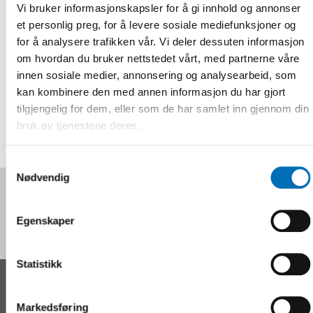
Vi bruker informasjonskapsler for å gi innhold og annonser
More information about student mobility.
et personlig preg, for å levere sosiale mediefunksjoner og
for å analysere trafikken vår. Vi deler dessuten informasjon
Registrering og informasjon
om hvordan du bruker nettstedet vårt, med partnerne våre
innen sosiale medier, annonsering og analysearbeid, som
kan kombinere den med annen informasjon du har gjort
DEL
tilgjengelig for dem, eller som de har samlet inn gjennom din
bruk av tjenestene deres.
Samtykkevalg
Nødvendig
Følg oss på sosiale medier:
Egenskaper
Statistikk
KONTAKT
Markedsføring