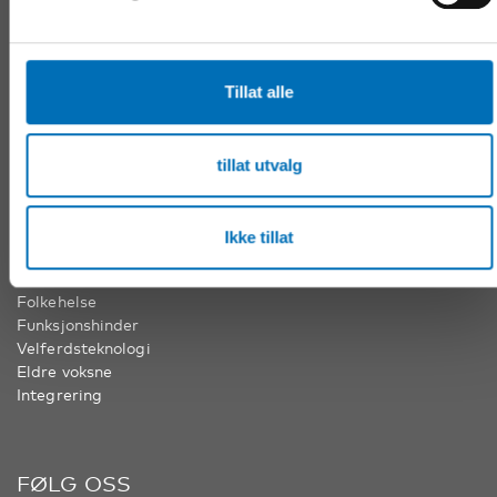
Nordens velferdssenter Sverige
Tel:
+46 8 545 536 00
info@nordicwelfare.org
Tillat alle
Nordens velferdssenter Finland
Tel:
+358 (0)20 7410 880
info@nordicwelfare.org
tillat utvalg
VÅRE FAGOMRÅDER
Ikke tillat
Barn & unge
Folkehelse
Funksjonshinder
Velferdsteknologi
Eldre voksne
Integrering
FØLG OSS