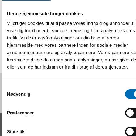
More information about student mobility.
Denne hjemmeside bruger cookies
Registrering og information
Vi bruger cookies til at tilpasse vores indhold og annoncer, til
vise dig funktioner til sociale medier og til at analysere vores
trafik. Vi deler også oplysninger om din brug af vores
DEL
hjemmeside med vores partnere inden for sociale medier,
annonceringspartnere og analysepartnere. Vores partnere k
kombinere disse data med andre oplysninger, du har givet d
eller som de har indsamlet fra din brug af deres tjenester.
Følg os på sociale medier:
Samtykkevalg
Nødvendig
Præferencer
KONTAKT
Statistik