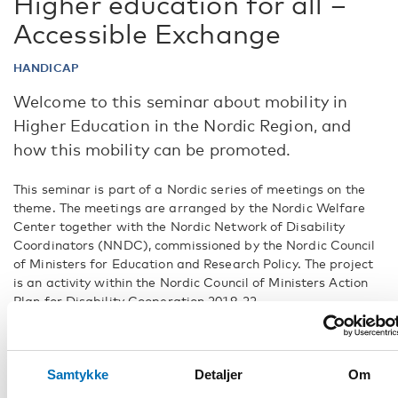
Higher education for all –
Accessible Exchange
HANDICAP
Welcome to this seminar about mobility in
Higher Education in the Nordic Region, and
how this mobility can be promoted.
This seminar is part of a Nordic series of meetings on the
theme. The meetings are arranged by the Nordic Welfare
Center together with the Nordic Network of Disability
Coordinators (NNDC), commissioned by the Nordic Council
of Ministers for Education and Research Policy. The project
is an activity within the Nordic Council of Ministers Action
Plan for Disability Cooperation 2018-22.
Please note, that the morning session will be held only in
Finnish and the afternoon session will be held in English.
Samtykke
Detaljer
Om
Klick here to read the program.