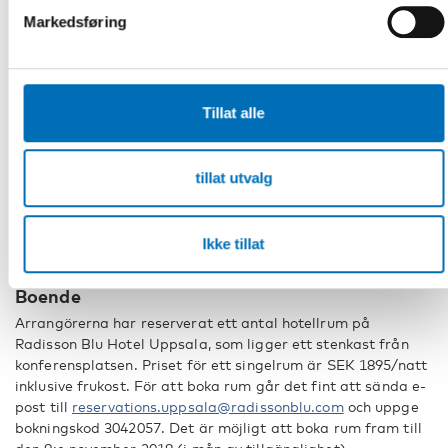
UKK ligger centralt i Uppsala och det är endast några
Markedsføring
minuters promenadväg från resecentrum, dit både tåg och
bussar anländer.
Från Stockholm tar det cirka 30-minuter med tåg från
centralstation och från Arlanda flygplats är det en 20-
minuters tågresa till Uppsala. Tidtabeller och mer
Tillat alle
information om både pendeltrafik mellan Stockholm och
Uppsala samt lokaltrafik i Uppsala finns på
Upplands
lokaltrafik (UL)
.
tillat utvalg
Det finns tyvärr ingen besöksparkering på UKK, men
parkeringshus och parkeringsplatser finns på gångavstånd.
Ikke tillat
Närmsta parkeringshus är
Centralgaraget
.
Boende
Arrangörerna har reserverat ett antal hotellrum på
Radisson Blu Hotel Uppsala, som ligger ett stenkast från
konferensplatsen. Priset för ett singelrum är SEK 1895/natt
inklusive frukost. För att boka rum går det fint att sända e-
post till
reservations.uppsala@radissonblu.com
och uppge
bokningskod 3042057. Det är möjligt att boka rum fram till