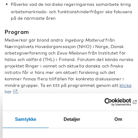
Påverka vad de nordiska regeringarnas samarbete kring
arbetsmarknads- och funktionshinderfrågor ska fokusera
på de närmaste åren
Program
Medverkar gör bland andra
Ingeborg Malterud
från
Næringslivets Hovedorganisasjon (NHO) i Norge, Dansk
arbetsgiverforening och
Eeva Mielonen
från Institutet för
hälsa och välfärd (THL) i Finland. Förutom det kända norska
projektet Ringer i vannet och aktuella danska och finska
initiativ får vi höra mer om aktuell forskning och det
kommer finnas flera tillfällen för konkreta diskussioner i
mindre grupper. Ta en titt på programmet genom att
klicka
här
.
Fördjupad/Ytterligare information
Handlingsplan för nordiskt samarbete om
Samtykke
Detaljer
Om
funktionshinder
Nordiska ministerrådets samarbetsprogram för arbetsliv