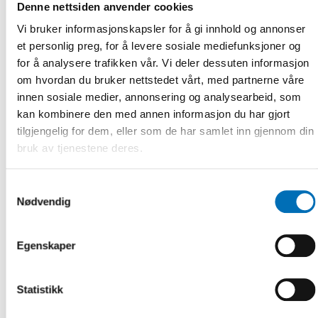
Denne nettsiden anvender cookies
2018-2021
Vi bruker informasjonskapsler for å gi innhold og annonser
Rapport från det första expertseminariet om
et personlig preg, for å levere sosiale mediefunksjoner og
arbetsmarknad och funktionshinde
for å analysere trafikken vår. Vi deler dessuten informasjon
om hvordan du bruker nettstedet vårt, med partnerne våre
Om Rådet för nordiskt samarbete om funktionshinder
innen sosiale medier, annonsering og analysearbeid, som
kan kombinere den med annen informasjon du har gjort
Seminarieplats
tilgjengelig for dem, eller som de har samlet inn gjennom din
Konferensen arrangeras på
Uppsala Konsert &
bruk av tjenestene deres.
Kongress
som ligger mitt i Uppsala centrum. Uppsala
Konsert & Kongress (UKK) invigdes 2007 och idag är det ett
levande allkonsthus och mötesplats där kreativitet, kultur
Samtykkevalg
och forskning möts.
Nødvendig
Adress:
Uppsala Konsert & Kongress (
på kartan
)
Egenskaper
Vaksala torg 1
753 31 Uppsala
Sverige
Statistikk
Hitta till Uppsala Konsert & Kongress