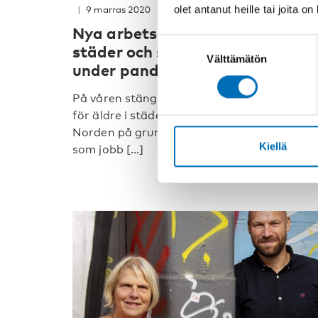
olet antanut heille tai joita o
9 marras 2020
Nya arbetssätt för åldersvänlig
Suostumuksen
städer och samhällen i Norden
Välttämätön
valinta
under pandemin
På våren stängdes de sociala mötesplatser
för äldre i städer och kommuner runt om i
Norden på grund av coronapandemin. De
Kiellä
som jobb [...]