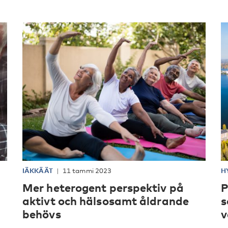
IÄKKÄÄT
11 tammi 2023
H
å
Mer heterogent perspektiv på
P
aktivt och hälsosamt åldrande
s
behövs
v