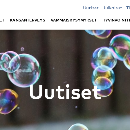
Uutiset
Julkaisut
T
ET
KANSANTERVEYS
VAMMAISKYSYMYKSET
HYVINVOINTI
Uutiset