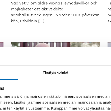
Vad vet vi om äldre vuxnas levnadsvillkor och
F
möjligheter att aktivt delta i
r
samhällsutvecklingen i Norden? Hur påverkar
h
kön, utbildnin [...]
sk
Yksityiskohdat
itä
mme sisällön ja mainosten räätälöimiseen, sosiaalisen median
iseen. Lisäksi jaamme sosiaalisen median, mainosalan ja analy
, miten käytät sivustoamme. Kumppanimme voivat yhdistää näitä t