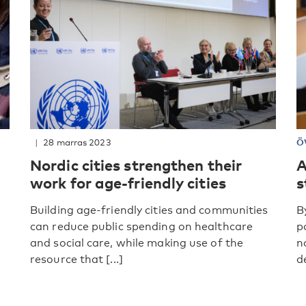
28 marras 2023
Ö
Nordic cities strengthen their
A
work for age-friendly cities
s
Building age-friendly cities and communities
B
can reduce public spending on healthcare
p
and social care, while making use of the
n
resource that [...]
d