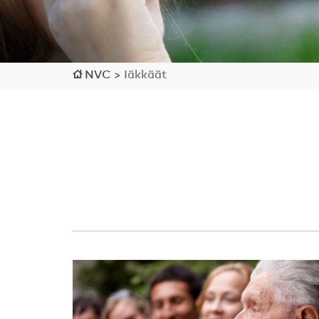
NVC
>
Iäkkäät