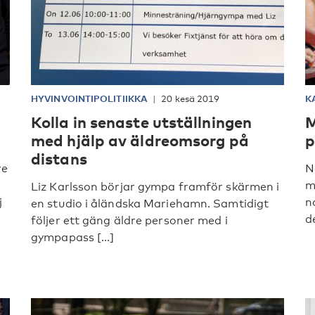
HYVINVOINTIPOLITIIKKA
20 kesä 2019
K
Kolla in senaste utställningen
M
med hjälp av äldreomsorg på
p
distans
re
N
m
Liz Karlsson börjar gympa framför skärmen i
j
n
en studio i åländska Mariehamn. Samtidigt
de
följer ett gäng äldre personer med i
gympapass [...]