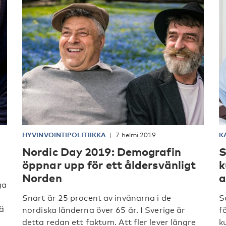
HYVINVOINTIPOLITIIKKA
7 helmi 2019
K
Nordic Day 2019: Demografin
S
öppnar upp för ett åldersvänligt
k
Norden
a
ga
Snart är 25 procent av invånarna i de
S
 ä
nordiska länderna över 65 år. I Sverige är
f
detta redan ett faktum. Att fler lever längre
k