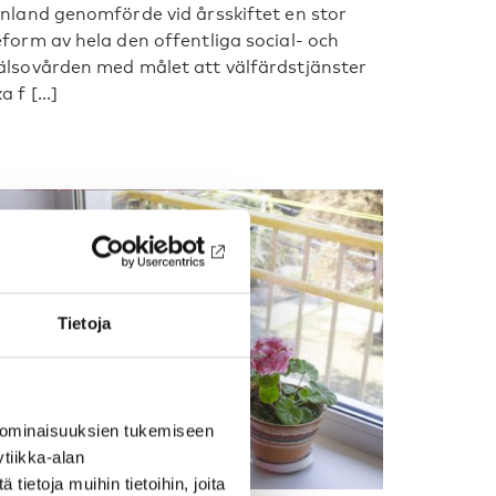
inland genomförde vid årsskiftet en stor
eform av hela den offentliga social- och
älsovården med målet att välfärdstjänster
a f [...]
Tietoja
 ominaisuuksien tukemiseen
tiikka-alan
ietoja muihin tietoihin, joita