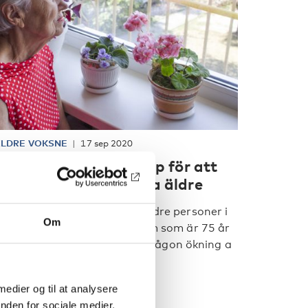
LDRE VOKSNE
17 sep 2020
i behöver mer kunskap för att
unna hjälpa ensamma äldre
änslan av ensamhet bland äldre personer i
Om
orden är vanligast bland dem som är 75 år
ller äldre. Det har inte skett någon ökning a
..]
 medier og til at analysere
nden for sociale medier,