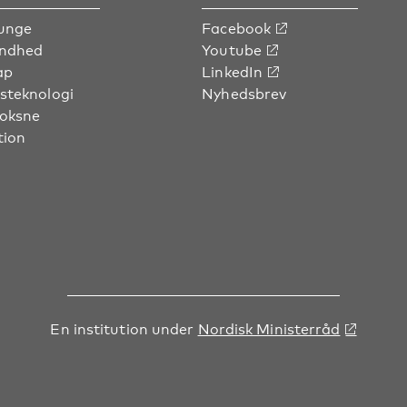
unge
Facebook
undhed
Youtube
ap
LinkedIn
steknologi
Nyhedsbrev
voksne
tion
En institution under
Nordisk Ministerråd