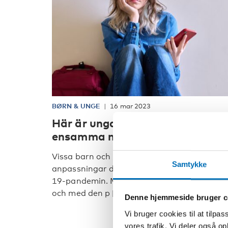
BØRN & UNGE
16 mar 2023
Här är ungdomarna som blev me
ensamma när pandemin tog slut
Vissa barn och unga fick äntligen de
Samtykke
anpassningar de behöver – tack vare covid-
19-pandemin. Men de fördelar som uppstod
och med den p [...]
Denne hjemmeside bruger c
Vi bruger cookies til at tilpas
vores trafik. Vi deler også 