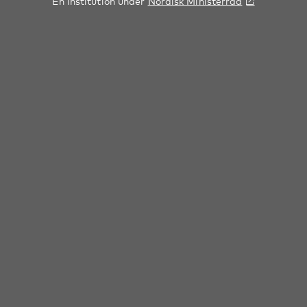
En institution under
Nordisk Ministerråd