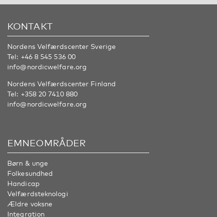
KONTAKT
Nordens Velfærdscenter Sverige
Tel:
+46 8 545 536 00
info@nordicwelfare.org
Nordens Velfærdscenter Finland
Tel:
+358 20 7410 880
info@nordicwelfare.org
EMNEOMRÅDER
Børn & unge
Folkesundhed
Handicap
Velfærdsteknologi
Ældre voksne
Integration