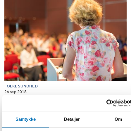
FOLKESUNDHED
26 sep 2018
NADRA 2018: Challenges faced by researchers
This year the key note presentations at the Nordic Alcohol
and Drug Researchers’ Assembly (NADRA) discussed
Samtykke
Detaljer
Om
different challenges researche [...]