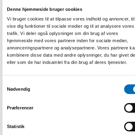
Denne hjemmeside bruger cookies
Vi bruger cookies til at tilpasse vores indhold og annoncer, til
vise dig funktioner til sociale medier og til at analysere vores
trafik. Vi deler også oplysninger om din brug af vores
hjemmeside med vores partnere inden for sociale medier,
annonceringspartnere og analysepartnere. Vores partnere k
kombinere disse data med andre oplysninger, du har givet d
eller som de har indsamlet fra din brug af deres tjenester.
Samtykkevalg
Nødvendig
Præferencer
FOLKESUNDHED
28 maj 2018
Statistik
NADRA 2018: Q&A with key note speaker
Linsay Gray