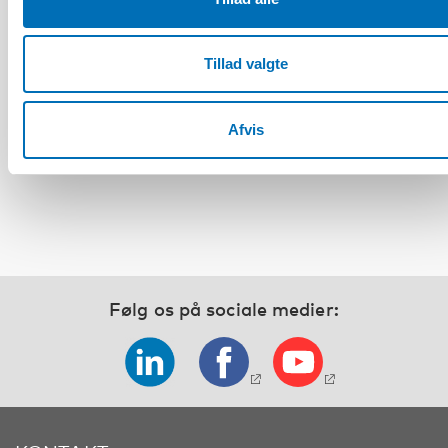
Fuldført
Tillad valgte
FOLKESUNDHED
Web-seminar: Working Life, Alcohol, and
Afvis
Labour Market Integration – A Nordic Insight
Følg os på sociale medier: