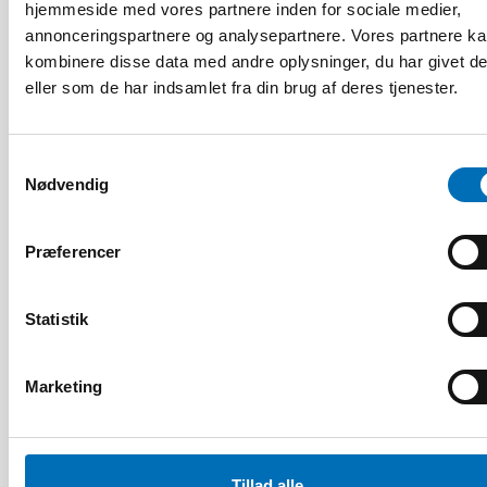
hjemmeside med vores partnere inden for sociale medier,
annonceringspartnere og analysepartnere. Vores partnere k
kombinere disse data med andre oplysninger, du har givet d
eller som de har indsamlet fra din brug af deres tjenester.
FOLKESUNDHED
22 jun 2026
NAD – Nordic Studies on Alcohol and Drugs
Samtykkevalg
Nødvendig
19
NOV
2024
Præferencer
Statistik
Marketing
Tillad alle