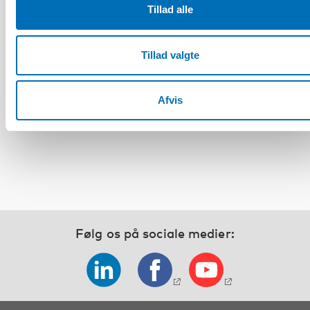
Tillad alle
Tillad valgte
HANDICAP
Det fjerde nordisk-baltiske møde om
handicappolitik og praksis: Inkluderende
Afvis
kriseberedskab – Nordisk-baltiske erfaringer
og innovationer
Følg os på sociale medier: