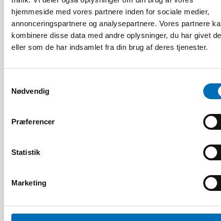
hjemmeside med vores partnere inden for sociale medier,
annonceringspartnere og analysepartnere. Vores partnere k
HANDICAP
kombinere disse data med andre oplysninger, du har givet d
9 apr 2026
eller som de har indsamlet fra din brug af deres tjenester.
Nordisk samarbeid om
Funksjonshinderspørsmål – Årsrapport 2025
Samtykkevalg
Nødvendig
10
11
NOV
2026
Præferencer
Statistik
Marketing