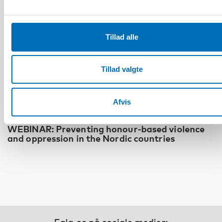
Tillad alle
Tillad valgte
Fuldført
Afvis
INTEGRATION
WEBINAR: Preventing honour-based violence
and oppression in the Nordic countries
Følg os på sociale medier: