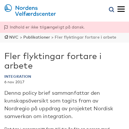
Indhold er ikke tilgængeligt på dansk.
NVC
>
Publikationer
>
Fler flyktingar fortare i arbete
Fler flyktingar fortare i
arbete
INTEGRATION
6 nov 2017
Denna policy brief sammanfattar den
kunskapsöversikt som tagits fram av
Nordregio på uppdrag av projektet Nordisk
samverkan om integration.
Det tar i genomsnitt fem till tio år för en person med