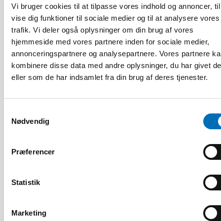
Vi bruger cookies til at tilpasse vores indhold og annoncer, til
vise dig funktioner til sociale medier og til at analysere vores
trafik. Vi deler også oplysninger om din brug af vores
hjemmeside med vores partnere inden for sociale medier,
annonceringspartnere og analysepartnere. Vores partnere k
kombinere disse data med andre oplysninger, du har givet d
eller som de har indsamlet fra din brug af deres tjenester.
INTEGRATION
16 mar 2026
Samtykkevalg
How is the second generation doing?
Nødvendig
Promoting integration of migrants and their
families in the Nordic countries
Præferencer
24
MAR
2026
Statistik
Marketing