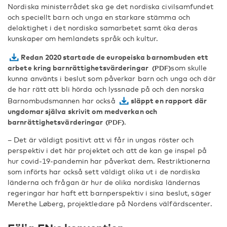
Nordiska ministerrådet ska ge det nordiska civilsamfundet
och speciellt barn och unga en starkare stämma och
delaktighet i det nordiska samarbetet samt öka deras
kunskaper om hemlandets språk och kultur.
Redan 2020 startade de europeiska barnombuden ett
arbete kring barnrättighetsvärderingar
som skulle
kunna använts i beslut som påverkar barn och unga och där
de har rätt att bli hörda och lyssnade på och den norska
Barnombudsmannen har också
släppt en rapport där
ungdomar själva skrivit om medverkan och
barnrättighetsvärderingar
.
– Det är väldigt positivt att vi får in ungas röster och
perspektiv i det här projektet och att de kan ge inspel på
hur covid-19-pandemin har påverkat dem. Restriktionerna
som införts har också sett väldigt olika ut i de nordiska
länderna och frågan är hur de olika nordiska ländernas
regeringar har haft ett barnperspektiv i sina beslut, säger
Merethe Løberg, projektledare på Nordens välfärdscenter.