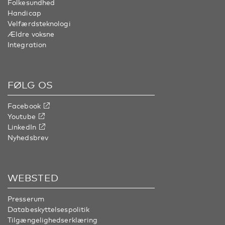
Folkesundhed
Handicap
Velfærdsteknologi
Ældre voksne
Integration
FØLG OS
Facebook
Youtube
LinkedIn
Nyhedsbrev
WEBSTED
Presserum
Databeskyttelsespolitik
Tilgængelighedserklæring