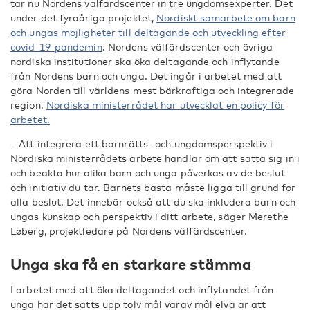
tar nu Nordens välfärdscenter in tre ungdomsexperter. Det
under det fyraåriga projektet,
Nordiskt samarbete om barn
och ungas möjligheter till deltagande och utveckling efter
covid-19-pandemin
. Nordens välfärdscenter och övriga
nordiska institutioner ska öka deltagande och inflytande
från Nordens barn och unga. Det ingår i arbetet med att
göra Norden till världens mest bärkraftiga och integrerade
region.
Nordiska ministerrådet har utvecklat en policy för
arbetet.
– Att integrera ett barnrätts- och ungdomsperspektiv i
Nordiska ministerrådets arbete handlar om att sätta sig in i
och beakta hur olika barn och unga påverkas av de beslut
och initiativ du tar. Barnets bästa måste ligga till grund för
alla beslut. Det innebär också att du ska inkludera barn och
ungas kunskap och perspektiv i ditt arbete, säger Merethe
Løberg, projektledare på Nordens välfärdscenter.
Unga ska få en starkare stämma
I arbetet med att öka deltagandet och inflytandet från
unga har det satts upp tolv mål varav mål elva är att