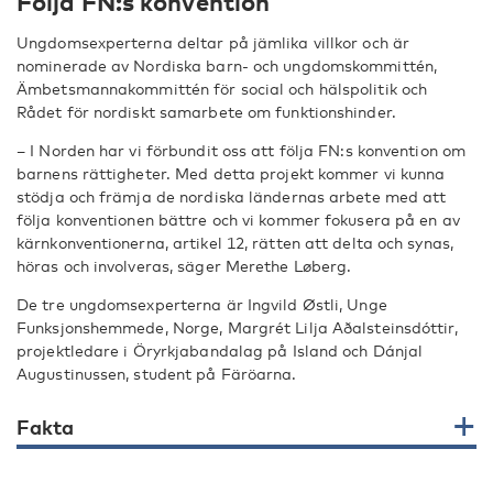
Följa FN:s konvention
Ungdomsexperterna deltar på jämlika villkor och är
nominerade av Nordiska barn- och ungdomskommittén,
Ämbetsmannakommittén för social och hälspolitik och
Rådet för nordiskt samarbete om funktionshinder.
– I Norden har vi förbundit oss att följa FN:s konvention om
barnens rättigheter. Med detta projekt kommer vi kunna
stödja och främja de nordiska ländernas arbete med att
följa konventionen bättre och vi kommer fokusera på en av
kärnkonventionerna, artikel 12, rätten att delta och synas,
höras och involveras, säger Merethe Løberg.
De tre ungdomsexperterna är Ingvild Østli, Unge
Funksjonshemmede, Norge, Margrét Lilja Aðalsteinsdóttir,
projektledare i Öryrkjabandalag på Island och Dánjal
Augustinussen, student på Färöarna.
Fakta