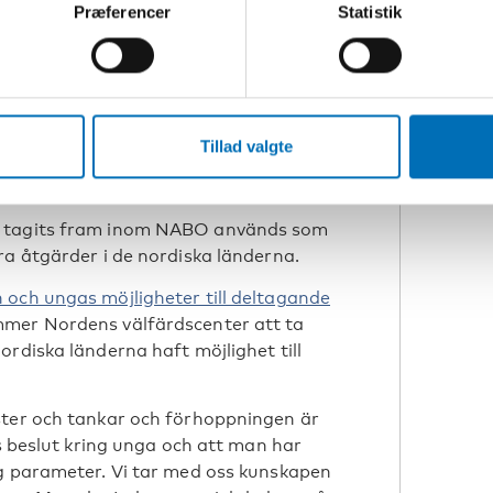
n utmanande situation är avgörande
Præferencer
Statistik
 gruppen påverkas. Vi ser till
 var svårt för många unga redan innan
atser för unga människor på
r svårt att hitta meningsfulla
ts av de restriktioner och åtgärder
Tillad valgte
nga unga har också helt missat
 säger Linus Wellander.
m tagits fram inom NABO används som
ra åtgärder i de nordiska länderna.
och ungas möjligheter till deltagande
mer Nordens välfärdscenter att ta
rdiska länderna haft möjlighet till
ster och tankar och förhoppningen är
as beslut kring unga och att man har
ig parameter. Vi tar med oss kunskapen