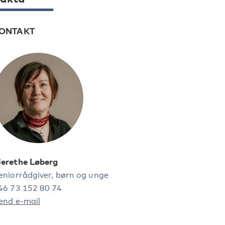
ONTAKT
erethe Løberg
eniorrådgiver, børn og unge
46 73 152 80 74
end e-mail