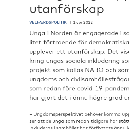
utanförskap
VELFÆRDSPOLITIK
1 apr 2022
Unga i Norden är engagerade i s
litet förtroende för demokratisk
upplever ett utanförskap. Det vi
kring ungas sociala inkludering s
projekt som kallas NABO och som
ungdoms och civilsamhällesfråg
som redan före covid-19-pandemi
har gjort det i ännu högre grad 
– Ungdomsperspektivet behöver komma upp 
ser att de unga som redan tidigare har stått
inkluderas i samhället har förflyttats ännu 