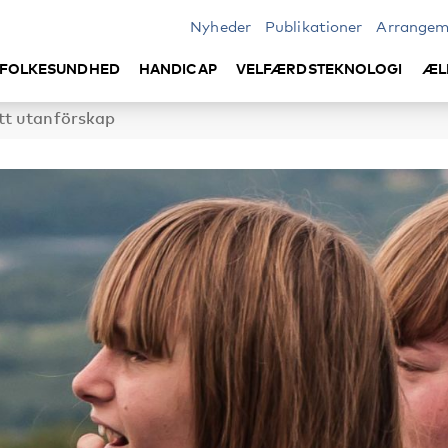
Nyheder
Publikationer
Arrangem
FOLKESUNDHED
HANDICAP
VELFÆRDSTEKNOLOGI
ÆL
tt utanförskap