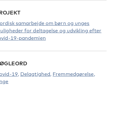
ROJEKT
ordisk samarbejde om børn og unges
uligheder for deltagelse og udvikling efter
ovid-19-pandemien
ØGLEORD
ovid-19
Delagtighed
Fremmedgørelse
nge