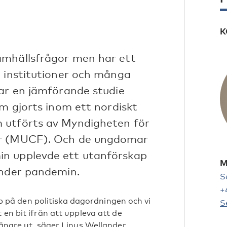
K
amhällsfrågor men har ett
a institutioner och många
sar en jämförande studie
om gjorts inom ett nordiskt
 utförts av Myndigheten för
or (MUCF). Och de ungdomar
n upplevde ett utanförskap
M
under pandemin.
S
+
på den politiska dagordningen och vi
S
 en bit ifrån att uppleva att de
längre ut, säger Linus Wellander,