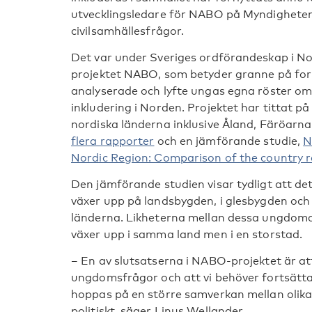
utvecklingsledare för NABO på Myndighete
civilsamhällesfrågor.
Det var under Sveriges ordförandeskap i N
projektet NABO, som betyder granne på forn
analyserade och lyfte ungas egna röster om 
inkludering i Norden. Projektet har tittat på 
nordiska länderna inklusive Åland, Färöarn
flera rapporter
och en jämförande studie,
N
Nordic Region: Comparison of the country r
Den jämförande studien visar tydligt att de
växer upp på landsbygden, i glesbygden och 
länderna. Likheterna mellan dessa ungdom
växer upp i samma land men i en storstad.
– En av slutsatserna i NABO-projektet är a
ungdomsfrågor och att vi behöver fortsätta 
hoppas på en större samverkan mellan olika 
politiskt, säger Linus Wellander.