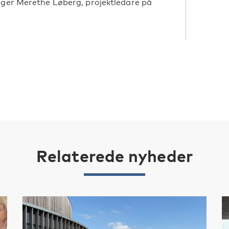
äger Merethe Løberg, projektledare på
Relaterede nyheder