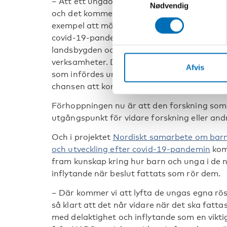
– Att ett ungdomsperspektiv finns med i e
Nødvendig
och det kommer också att avgöra hur den här
exempel att möjligheten till en aktiv fritid
covid-19-pandemin, att det saknas mötespl
landsbygden och att unga som fyllt tjugo ha
verksamheter. De utmaningarna har förstärk
Afvis
som infördes under covid-19-pandemin. Må
chansen att komma in på arbetsmarknaden,
Förhoppningen nu är att den forskning so
utgångspunkt för vidare forskning eller and
Och i projektet
Nordiskt samarbete om barn 
och utveckling efter covid-19-pandemin
kom
fram kunskap kring hur barn och unga i de no
inflytande när beslut fattats som rör dem.
– Där kommer vi att lyfta de ungas egna rö
så klart att det når vidare när det ska fatt
med delaktighet och inflytande som en vikt