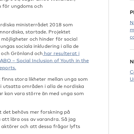
n för ungdoms och
P
N
ordiska ministerrådet 2018 som
m
nordiska, startade. Projektet
c
möjligheter och hinder för social
ungas sociala inkludering i alla de
a och Grönland och
har resulterat i
ABO – Social Inclusion of Youth in the
N
eports.
C
t finns stora likheter mellan unga som
U
i utsatta områden i alla de nordiska
ar kan vara större än med unga som
tt det behövs mer forskning på
att lära oss av varandra. Så jag
aktörer och att dessa frågor lyfts