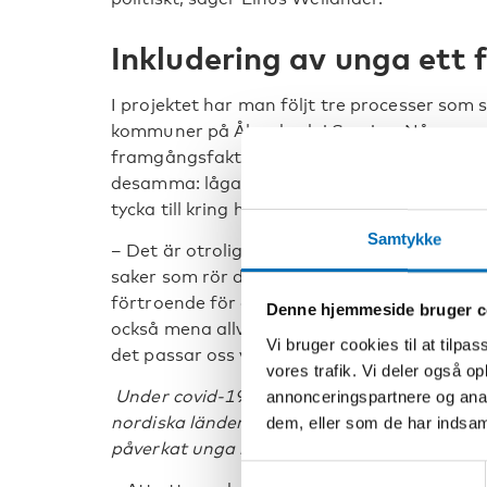
Inkludering av unga ett
I projektet har man följt tre processer som 
kommuner på Åland och i Sverige. Några av 
framgångsfaktorer är att essenserna i ett
desamma: låga trösklar är bra och det är vik
tycka till kring hur saker ska genomföras.
Samtykke
– Det är otroligt viktigt att unga känner att
saker som rör dem. Det är extra viktigt eft
förtroende för de demokratiska institutioner
Denne hjemmeside bruger c
också mena allvar med det och ta in dem i s
Vi bruger cookies til at tilpas
det passar oss vuxna, säger Linus Wellander
vores trafik. Vi deler også 
Under covid-19-pandemin har det ju fattats
annonceringspartnere og anal
nordiska länderna och många nordiska lände
dem, eller som de har indsaml
påverkat unga i hög grad, hur ser du på det
Samtykkevalg