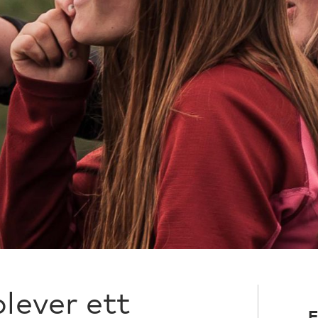
ever ett
F