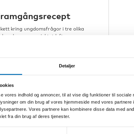
 framgångsrecept
skett kring ungdomsfrågor i tre olika
de saker som projektet lyfter som
 rättighetsbaserat ungdomsperspektiv
tigt att unga själva får vara med och
Detaljer
 de blir lyssnade på och inkluderade i
ersom många unga har ett lågt
na. Vill vi ha med de unga så måste vi
ookies
aker som rör dem och inte bara när
se vores indhold og annoncer, til at vise dig funktioner til sociale
.
oplysninger om din brug af vores hjemmeside med vores partnere i
 beslut som rör unga i alla de
ysepartnere. Vores partnere kan kombinere disse data med andr
r har infört restriktioner som
et fra din brug af deres tjenester.
?