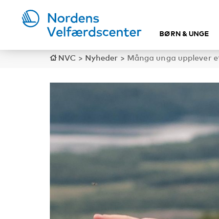
BØRN & UNGE
NVC
>
Nyheder
>
Många unga upplever e