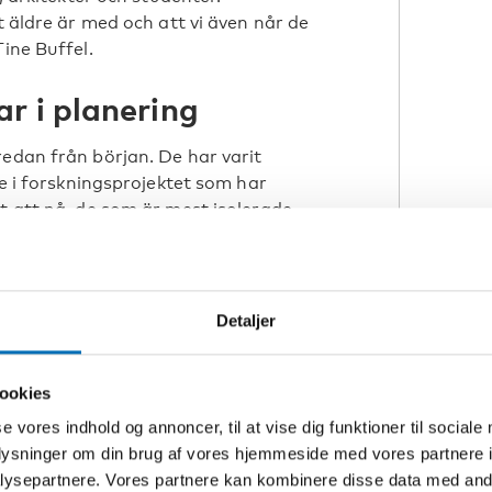
t äldre är med och att vi även når de
Tine Buffel.
r i planering
redan från början. De har varit
re i forskningsprojektet som har
t att nå, de som är mest isolerade.
täder, lokala transporter och sociala
till en medvetenhet när det gäller
Detaljer
ammans.
ma konkreta förändringar. Det är
ookies
tiva medverkan bidrar till bättre
se vores indhold og annoncer, til at vise dig funktioner til sociale
ns ålderism, fördomar mot äldre som
oplysninger om din brug af vores hjemmeside med vores partnere i
e på.
ysepartnere. Vores partnere kan kombinere disse data med andr