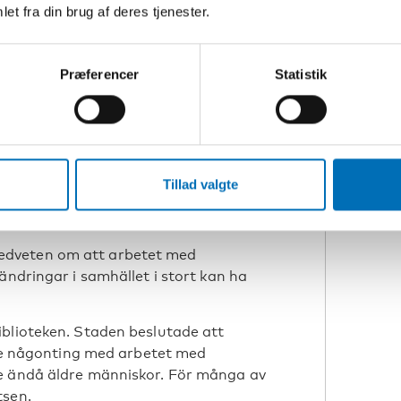
et fra din brug af deres tjenester.
blir lyssnade på när det gäller
dlar om stadsplanering och annat som
Præferencer
Statistik
 för äldre
ed att det kan vara krävande att
Tillad valgte
ngar kring den lokala politiken och det
edveten om att arbetet med
ändringar i samhället i stort kan ha
iblioteken. Staden beslutade att
inte någonting med arbetet med
de ändå äldre människor. För många av
tsen.