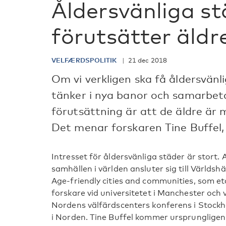
Åldersvänliga st
förutsätter äld
VELFÆRDSPOLITIK
21 dec 2018
Om vi verkligen ska få åldersvänli
tänker i nya banor och samarbetar
förutsättning är att de äldre är m
Det menar forskaren Tine Buffel,
Intresset för åldersvänliga städer är stort. 
samhällen i världen ansluter sig till Värld
Age-friendly cities and communities, som et
forskare vid universitetet i Manchester och 
Nordens välfärdscenters konferens i Stockh
i Norden. Tine Buffel kommer ursprungligen 