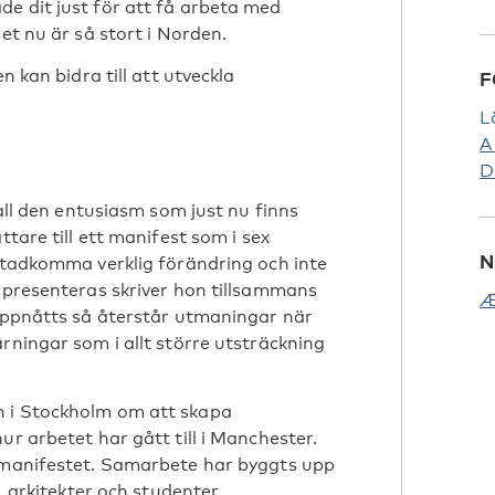
e dit just för att få arbeta med
et nu är så stort i Norden.
n kan bidra till att utveckla
F
L
A
D
 all den entusiasm som just nu finns
ttare till ett manifest som i sex
N
åstadkomma verklig förändring och inte
t presenteras skriver hon tillsammans
Æ
 uppnåtts så återstår utmaningar när
rningar som i allt större utsträckning
n i Stockholm om att skapa
ur arbetet har gått till i Manchester.
a manifestet. Samarbete har byggts upp
, arkitekter och studenter.