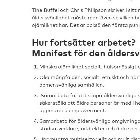
Tine Buffel och Chris Philipson skriver i si
åldersvänlighet måste man även se vilken b
ojämlikhet har. Det är också den första punkt
Hur fortsätter arbetet?
Manifest för den åldersv
Minska ojämlikhet socialt, hälsomässigt 
Öka mångfalden, socialt, etniskt och när
demensvänliga samhällen.
Samarbeta för att skapa åldersvänliga 
säkerställa att äldre personer är med i 
uppmuntra empowerment.
Samarbeta för åldersvänliga omgivninga
stadsutvecklare, arkitekter och äldre per
Uppmuntra multisektoriellt och multidisc