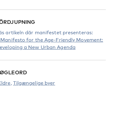
ÖRDJUPNING
äs artikeln där manifestet presenteras:
 Manifesto for the Age-Friendly Movement:
eveloping a New Urban Agenda
ØGLEORD
ldre
Tilgængelige byer