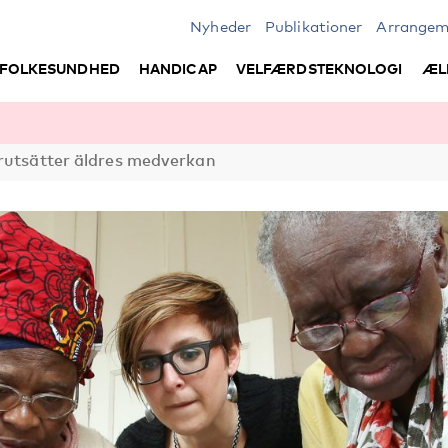
Nyheder
Publikationer
Arrangem
FOLKESUNDHED
HANDICAP
VELFÆRDSTEKNOLOGI
ÆL
örutsätter äldres medverkan