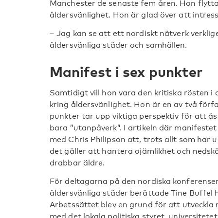
Manchester de senaste fem åren. Hon flyttad
åldersvänlighet. Hon är glad över att intress
– Jag kan se att ett nordiskt nätverk verklige
åldersvänliga städer och samhällen.
Manifest i sex punkter
Samtidigt vill hon vara den kritiska rösten i
kring åldersvänlighet. Hon är en av två förfa
punkter tar upp viktiga perspektiv för att 
bara ”utanpåverk”. I artikeln där manifeste
med Chris Philipson att, trots allt som har
det gäller att hantera ojämlikhet och nedskä
drabbar äldre.
För deltagarna på den nordiska konferense
åldersvänliga städer berättade Tine Buffel h
Arbetssättet blev en grund för att utveckl
med det lokala politiska styret, universitetet