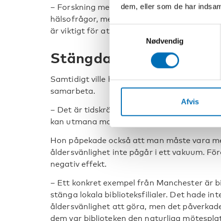
dem, eller som de har indsaml
– Forskning med äldre i Bryssel visar att de 
hälsofrågor, men däremot inte när det han
Samtykkevalg
är viktigt för att skapa åldersvänliga städer.
Nødvendig
Stängda bibliotek sämre
Samtidigt ville hon inte sticka under stol m
samarbeta.
Afvis
– Det är tidskrävande, det fordras förhandli
kan utmana maktförhållanden.
Hon påpekade också att man måste vara m
åldersvänlighet inte pågår i ett vakuum. För
negativ effekt.
– Ett konkret exempel från Manchester är b
stänga lokala biblioteksfilialer. Det hade 
åldersvänlighet att göra, men det påverka
dem var biblioteken den naturliga mötespla