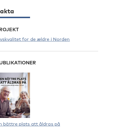
akta
ROJEKT
ivskvalitet for de ældre i Norden
UBLIKATIONER
n bättre plats att åldras på