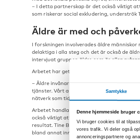
– I detta partnerskap är det också viktigt at
som riskerar social exkludering, underströk 
Äldre är med och påverka
I forskningen involverades äldre människor 
delaktiga i alla steg och det är också de äld
intervjuat gruppen äldre som är allra svåras
Arbetet har gett goda resultat.
– Äldre invånare är med i planeringen av bos
tjänster. Vårt arbetssätt har också bidragit 
Samtykke
nätverk som tidigare inte har arbetat tills
Arbetet handlar inte bara om att åstadkom
Denne hjemmeside bruger c
också viktigt att visa att äldre invånares ak
Vi bruger cookies til at tilpas
resultat. Tine Buffel pekade på att det fin
vores trafik. Vi deler også 
bland annat innebär att de inte blir lyssnad
annonceringspartnere og anal