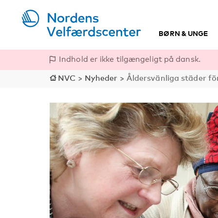
BØRN & UNGE
Indhold er ikke tilgængeligt på dansk.
NVC
>
Nyheder
>
Åldersvänliga städer f