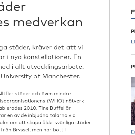
äder
F
res medverkan
P
L
ga städer, kräver det att vi
 i nya konstellationer. En
ed i allt utvecklingsarbete.
P
 University of Manchester.
Alltfler städer och även mindre
shälsoorganisationens (WHO) nätverk
ablerades 2010. Tine Buffel är
var en av de inbjudna talarna vid
olm om att skapa åldersvänliga städer
från Bryssel, men har bott i
E