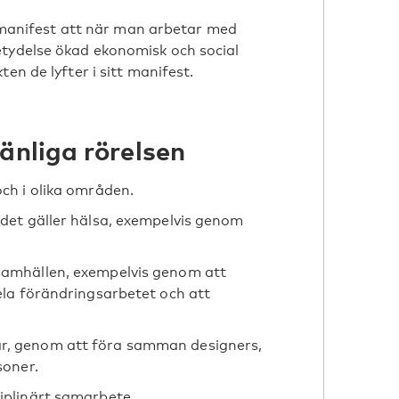
tt manifest att när man arbetar med
etydelse ökad ekonomisk och social
en de lyfter i sitt manifest.
änliga rörelsen
och i olika områden.
 det gäller hälsa, exempelvis genom
samhällen, exempelvis genom att
hela förändringsarbetet och att
r, genom att föra samman designers,
soner.
iplinärt samarbete.