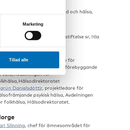
erhi Aalto-Setälä
, överläkare,
arnhälsa, Institutet för välfärd och hälsa,
HL
Marketing
onna Lehikoinen
, specialist,
jälvständighetsjubileets barnstiftelse sr, Itla
sland
Tillad alle
enný Ingudóttir
, projektledare för
älsofrämjande förskolor och förebyggande
v våld, Avdelningen för
olkhälsa, Hälsodirektoratet
igrún Daníelsdóttir
, projektledare för
älsofrämjande psykisk hälsa, Avdelningen
ör folkhälsa, Hälsodirektoratet.
orge
ari Slinning
, chef för ämnesområdet för