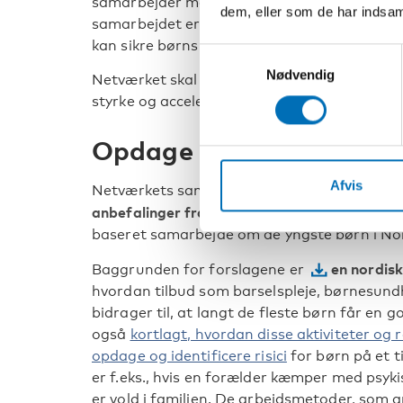
samarbejder med Nordens Velfærdscenter fr
dem, eller som de har indsaml
samarbejdet er skabe større viden og videns
kan sikre børns udvikling og sundhed fra gravi
Samtykkevalg
Nødvendig
Netværket skal komme med anbefalinger til
styrke og accelerere landenes arbejde på o
Opdage risici på et tidli
Afvis
Netværkets samarbejde over de næste fem år
anbefalinger fra nordiske eksperter og fors
baseret samarbejde om de yngste børn i No
en nordisk
Baggrunden for forslagene er
hvordan tilbud som barselspleje, børnesun
bidrager til, at langt de fleste børn får en go
også
kortlagt, hvordan disse aktiviteter og r
opdage og identificere risici
for børn på et t
er f.eks., hvis en forælder kæmper med psyki
er vold i familien. De arbejdsmetoder, som a