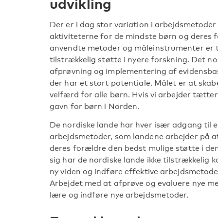
udvikling
Der er i dag stor variation i arbejdsmetoder
aktiviteterne for de mindste børn og deres 
anvendte metoder og måleinstrumenter er te
tilstrækkelig støtte i nyere forskning. Det 
afprøvning og implementering af evidensb
der har et stort potentiale. Målet er at ska
velfærd for alle børn. Hvis vi arbejder tætt
gavn for børn i Norden.
De nordiske lande har hver især adgang til 
arbejdsmetoder, som landene arbejder på at 
deres forældre den bedst mulige støtte i den 
sig har de nordiske lande ikke tilstrækkelig k
ny viden og indføre effektive arbejdsmetod
Arbejdet med at afprøve og evaluere nye met
lære og indføre nye arbejdsmetoder.