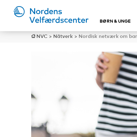
BØRN & UNGE
NVC
>
Nätverk
>
Nordisk netværk om barne