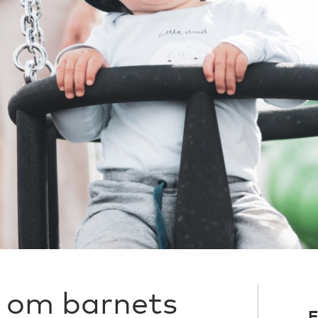
 om barnets
F