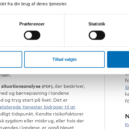
a 2023 til 2027. Målet med
et fra din brug af deres tjenester.
T
deling i Norden om, hvordan vi bedre
B
ditet, til barnet er to år.
T
Præferencer
Statistik
, hvordan det nordiske samarbejde kan
J
mrådet.
S
gt tidspunkt
I
Tillad valgte
J
 har til formål at følge op på
h
kere
om et stærkt og videns
a
rden.
f
 situationsanalyse
, der beskriver,
S
dhed og børnepasning i landene
h
d og tryg start på livet. Det er
f
elaterede tjenester bidrager til at
idligt tidspunkt. Kendte risikofaktorer
N
sk sygdom eller misbrug, eller hvis der
K
nvendes i landene, er også blevet