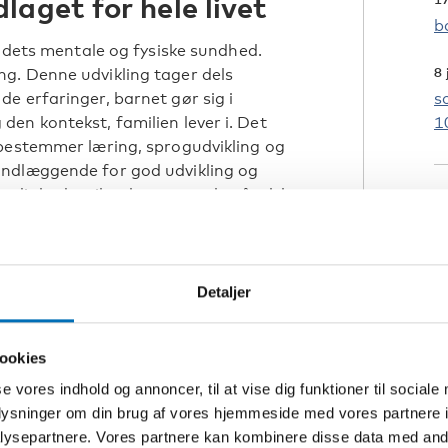
aget for hele livet
b
r dets mentale og fysiske sundhed.
8 
g. Denne udvikling tager dels
e erfaringer, barnet gør sig i
s
en kontekst, familien lever i. Det
1
 bestemmer læring, sprogudvikling og
undlæggende for god udvikling og
igheder til at lære at stole på, elske
M
er at styre sine følelser for at kunne
en.
2
t og familien. Derfor har FN i
Detaljer
H
 lagt særlig vægt på landenes ansvar
S
 udvikling.
ookies
S
 samarbejde
S
se vores indhold og annoncer, til at vise dig funktioner til sociale
oplysninger om din brug af vores hjemmeside med vores partnere i
 dage – en sund start i livet,
F
ysepartnere. Vores partnere kan kombinere disse data med andr