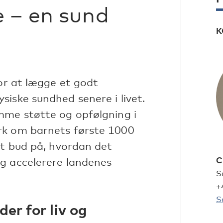
e – en sund
K
for at lægge et godt
iske sundhed senere i livet.
mme støtte og opfølgning i
rk om barnets første 1000
et bud på, hvordan det
C
g accelerere landenes
S
+
S
der for liv og