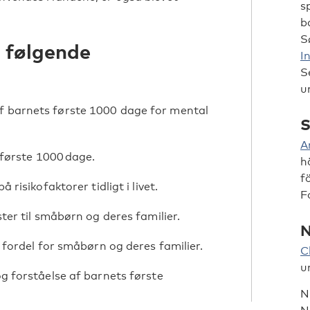
s
b
S
 følgende
I
S
u
 barnets første 1000 dage for mental
S
A
 første 1000 dage.
h
f
risikofaktorer tidligt i livet.
F
ter til småbørn og deres familier.
N
 fordel for småbørn og deres familier.
C
u
g forståelse af barnets første
N