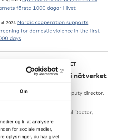
arnets första 1000 dagar i livet
Nordic cooperation supports
jul 2024
creening for domestic violence in the first
000 days
EDLEMMER AF NETVÆRKET
Danmark
(ordförande i nätverket
026)
Om
elle Stentoft Dalum,
ph.d. Deputy director,
undhedsstyrelsen
tefni J. Ravichandran
, Medical Doctor,
undhedsstyrelsen
 medier og til at analysere
nden for sociale medier,
inland
e oplysninger, du har givet