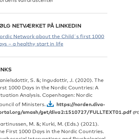
ordens välfärdscenter
ØLG NETVÆRKET PÅ LINKEDIN
ordic Network about the Child´s first 1000
ays – a healthy start in life
INKS
anielsdottir, S. &; Ingudottir, J. (2020).
The
irst 1000 Days in the Nordic Countries: A
ituation Analysis. Copenhagen: Nordic
https://norden.diva-
ouncil of Ministers.
ortal.org/smash/get/diva2:1510727/FULLTEXT01.pdf
artinussen, M. &; Kurki, M. (Eds.)
(2021).
he First 1000 Days in the Nordic Countries.
sychosocial Interventions and Psychological