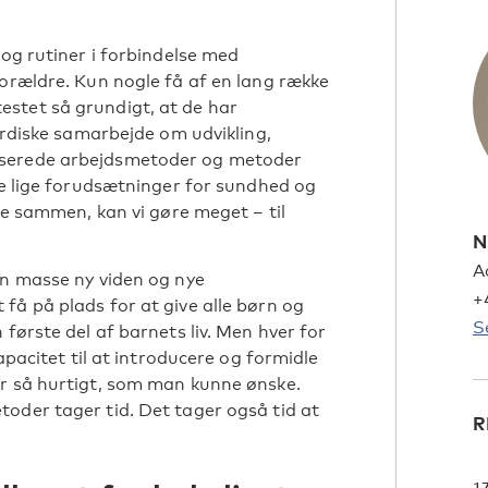
 og rutiner i forbindelse med
forældre. Kun nogle få af en lang række
stet så grundigt, at de har
nordiske samarbejde om udvikling,
aserede arbejdsmetoder og metoder
be lige forudsætninger for sundhed og
ere sammen, kan vi gøre meget – til
N
A
en masse ny viden og nye
+
få på plads for at give alle børn og
S
første del af barnets liv. Men hver for
apacitet til at introducere og formidle
er så hurtigt, som man kunne ønske.
oder tager tid. Det tager også tid at
R
1