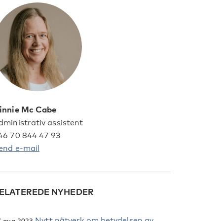
innie Mc Cabe
dministrativ assistent
46 70 844 47 93
end e-mail
ELATEREDE NYHEDER
Nytt nätverk om betydelsen av
7 aug 2023