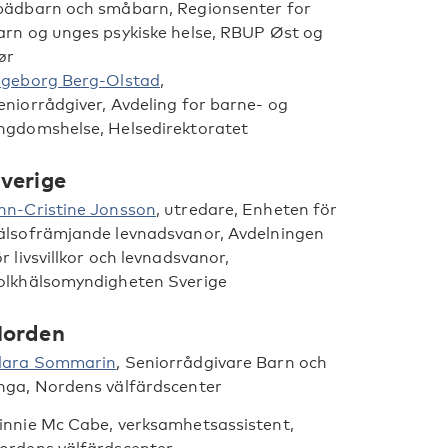
pädbarn och småbarn, Regionsenter for
arn og unges psykiske helse, RBUP Øst og
ør
ngeborg Berg-Olstad
,
eniorrådgiver, Avdeling for barne- og
ngdomshelse, Helsedirektoratet
verige
nn-Cristine Jonsson
, utredare, Enheten för
älsofrämjande levnadsvanor, Avdelningen
ör livsvillkor och levnadsvanor,
olkhälsomyndigheten Sverige
orden
lara Sommarin
, Seniorrådgivare Barn och
nga, Nordens välfärdscenter
innie Mc Cabe, verksamhetsassistent,