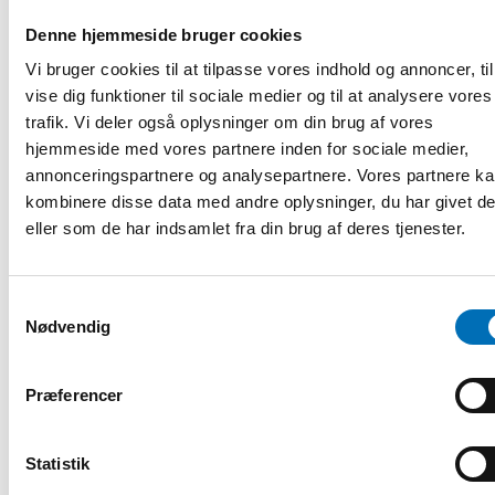
8.40–8.55 Kannabiksen käyttö ja dekriminalisointikeskustelu
Suomessa
Denne hjemmeside bruger cookies
Pekka Hakkarainen, tutkimusprofessori, Terveyden ja
Vi bruger cookies til at tilpasse vores indhold og annoncer, til
hyvinvoinnin laitos, Suomi
vise dig funktioner til sociale medier og til at analysere vores
8.55–9.10 Tilanne Norjassa huumeiden dekriminalisoinnin
trafik. Vi deler også oplysninger om din brug af vores
selvittämisestä tehdyn päätöksen jälkeen
hjemmeside med vores partnere inden for sociale medier,
Torbjørn K. Brekke, osastopäällikkö, kansanterveysosasto,
annonceringspartnere og analysepartnere. Vores partnere k
Helse- og omsorgsdepartementet, Norja (englanniksi)
kombinere disse data med andre oplysninger, du har givet d
9.10–9.45 Paneelikeskustelu
eller som de har indsamlet fra din brug af deres tjenester.
Tutkimusprofessori Pekka Hakkarainen, Terveyden ja
hyvinvoinnin laitos
Projektipäällikkö Kim Kannussaari, Ehkäisevä päihdetyö
Samtykkevalg
(EHYT)
Nødvendig
Vihreiden nuorten puheenjohtaja Amanda Pasanen
Tiedotamme muista paneelikeskustelun osallistujista pian
Præferencer
9.45–10.15 Kysymyksiä ja keskustelua
Registrering og information
Statistik