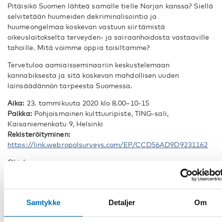
Pitäisikö Suomen lähteä samalle tielle Norjan kanssa? Siellä
selvitetään huumeiden dekriminalisointia ja
huumeongelmaa koskevan vastuun siirtämistä
oikeuslaitokselta terveyden- ja sairaanhoidosta vastaaville
tahoille. Mitä voimme oppia toisiltamme?
Tervetuloa aamiaisseminaariin keskustelemaan
kannabiksesta ja sitä koskevan mahdollisen uuden
lainsäädännön tarpeesta Suomessa.
Aika:
23. tammikuuta 2020 klo 8.00–10-15
Paikka:
Pohjoismainen kulttuuripiste, TING-sali,
Kaisaniemenkatu 9, Helsinki
Rekisteröityminen:
https://link.webropolsurveys.com/EP/CCD56AD9D9231162
Ohjelma
8.00–8.30 Aamiainen
8.30–8.40 Tilaisuuden avaus
Samtykke
Detaljer
Om
Moderaattori Jeanette Björkqvist, freelancetoimittaja