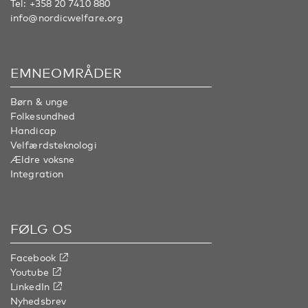
Tel:
+358 20 7410 880
info@nordicwelfare.org
EMNEOMRÅDER
Børn & unge
Folkesundhed
Handicap
Velfærdsteknologi
Ældre voksne
Integration
FØLG OS
Facebook
Youtube
LinkedIn
Nyhedsbrev