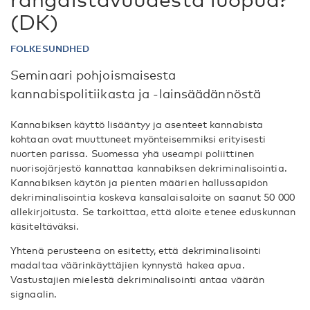
(DK)
FOLKESUNDHED
Seminaari pohjoismaisesta
kannabispolitiikasta ja -lainsäädännöstä
Kannabiksen käyttö lisääntyy ja asenteet kannabista
kohtaan ovat muuttuneet myönteisemmiksi erityisesti
nuorten parissa. Suomessa yhä useampi poliittinen
nuorisojärjestö kannattaa kannabiksen dekriminalisointia.
Kannabiksen käytön ja pienten määrien hallussapidon
dekriminalisointia koskeva kansalaisaloite on saanut 50 000
allekirjoitusta. Se tarkoittaa, että aloite etenee eduskunnan
käsiteltäväksi.
Yhtenä perusteena on esitetty, että dekriminalisointi
madaltaa väärinkäyttäjien kynnystä hakea apua.
Vastustajien mielestä dekriminalisointi antaa väärän
signaalin.