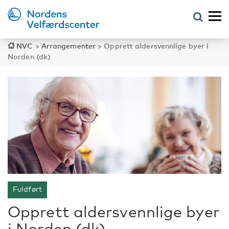
NVC
>
Arrangementer
>
Opprett aldersvennlige byer i
Norden (dk)
Fuldført
Opprett aldersvennlige byer
i Norden (dk)