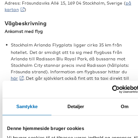
Adress: Frösundaviks Allé 15, 169 04 Stockholm, Sverige (
på
kartan
)
Vägbeskrivning
Ankomst med flyg
Stockholm Arlanda Flygplats ligger cirka 35 km från
hotellet. Det är smidigt att ta sig med flygbuss från
Arlanda till Radisson Blu Royal Park, då bussarna mot
Stockholm City stannar precis invid Radisson (hållplats:
Frösunda strand). Information om flygbussar hittar du
här
. Det går självklart också fint att ta taxi direkt till
hotellet från Arlanda. Priset ska då ligga mellan 495 och
550 SEK. Vi rekommenderar följande taxibolag: Taxi
Stockholm, Sverige Taxi eller Taxi Kurir. Taxi finns i direkt
anslutning till Arlanda.
Samtykke
Detaljer
Om
Bromma Stockholm Flygplats ligger 8 km från hotellet
och taxi är det enklaste sättet att ta sig till hotellet.
Denne hjemmeside bruger cookies
Följande taxibolag är pålitliga: Taxi Stockholm, Sverige
taxi eller Taxi Kurir.
Vi bruger cookies til at tilpasse vores indhold og annoncer, til