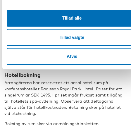
Taxi Kurir, +46 (0)8 30 00 00
Tillad alle
Sverige Taxi, +46 (0)20-20 20 20
Program och deltagarlista
Tillad valgte
Ett preliminärt program för konferensdagarna hittar du
genom att klicka på program-ikonen.
Deltagarlista sänds ut till alla anmälda närmare
Afvis
konferensens början.
Hotellbokning
Arrangörerna har reserverat ett antal hotellrum på
konferenshotellet Radisson Royal Park Hotel. Priset för ett
singelrum är SEK 1495. I priset ingår frukost samt tillgång
till hotellets spa-avdelning. Observera att deltagarna
själva står för hotellkostnaden. Betalning sker på hotellet
vid utcheckning.
Bokning av rum sker via anmälningsblanketten.