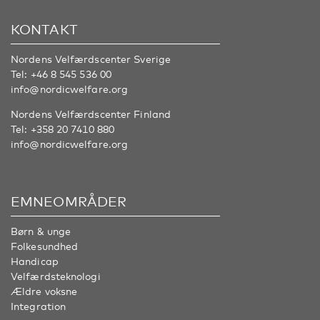
KONTAKT
Nordens Velfærdscenter Sverige
Tel:
+46 8 545 536 00
info@nordicwelfare.org
Nordens Velfærdscenter Finland
Tel:
+358 20 7410 880
info@nordicwelfare.org
EMNEOMRÅDER
Børn & unge
Folkesundhed
Handicap
Velfærdsteknologi
Ældre voksne
Integration