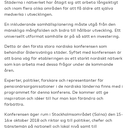
Städerna i nätverket har åtagit sig att arbeta långsiktigt
och inom flera olika områden för att få äldre att själva
medverka i utvecklingen.
En inkluderande samhällsplanering måste utgå från den
mänskliga mångfalden och bidra till hållbar utveckling. Ett
universellt utformat samhälle är på så sätt en investering.
Detta är den första stora nordiska konferensen som
behandlar åldersvänliga städer. Syftet med konferensen är
att bana väg för etableringen av ett starkt nordiskt nätverk
som kan arbeta med dessa frågor under de kommande
åren.
Experter, politiker, forskare och representanter för
pensionärsorganisationer i de nordiska länderna finns med i
programmet för denna konferens. De kommer att ge
inspiration och idéer till hur man kan förändra och
förbättra.
Konferensen äger rum i Stockholmsområdet (Solna) den 15-
16:e oktober 2018 och riktar sig till politiker, chefer och
tjänstemän på nationell och lokal nivå samt till