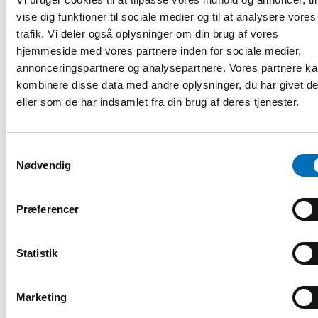
vise dig funktioner til sociale medier og til at analysere vores
Resa från centrum av Stockholm
trafik. Vi deler også oplysninger om din brug af vores
Från Stockholms innerstad, är buss 67 ett bra alternativ.
hjemmeside med vores partnere inden for sociale medier,
Bussen startar från Odenplan, som är en knytpunkt för
annonceringspartnere og analysepartnere. Vores partnere k
lokaltrafiken i Stockholm och har sin ändhållplats
kombinere disse data med andre oplysninger, du har givet d
(Frösunda strand) cirka 400 meter från hotellet.
eller som de har indsamlet fra din brug af deres tjenester.
Tidtabeller finns
här
.
Det går också bra att ta pendeltåg från centralen mot
Samtykkevalg
Märsta eller Upplands Väsby, stiga av vid Solna och gå
Nødvendig
alternativt ta buss till Radisson. Väljer du att gå är det
cirka 1,4 kilometers promenadväg. Önskar du åka ända
fram, går det fint att hoppa på buss 67 vid Solna station
Præferencer
(se instruktioner för buss ovan).
Taxi i Stockholm
Statistik
Behöver du använda taxi i Stockholm, är följande taxibolag
pålitliga:
Marketing
Taxi Stockholm, +46 (0)8 15 00 00