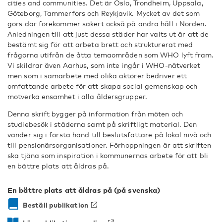
cities and communities. Det är Oslo, Trondheim, Uppsala,
Göteborg, Tammerfors och Reykjavik. Mycket av det som
görs där förekommer säkert också på andra håll i Norden.
Anledningen till att just dessa städer har valts ut är att de
bestämt sig för att arbeta brett och strukturerat med
frågorna utifrån de åtta temaområden som WHO lyft fram.
Vi skildrar även Aarhus, som inte ingår i WHO-nätverket
men som i samarbete med olika aktörer bedriver ett
omfattande arbete för att skapa social gemenskap och
motverka ensamhet i alla åldersgrupper.
Denna skrift bygger på information från möten och
studiebesök i städerna samt på skriftligt material. Den
vänder sig i första hand till beslutsfattare på lokal nivå och
till pensionärsorganisationer. Förhoppningen är att skriften
ska tjäna som inspiration i kommunernas arbete för att bli
en bättre plats att åldras på.
En bättre plats att åldras på (på svenska)
Beställ publikation