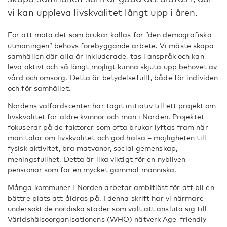
vi kan uppleva livskvalitet långt upp i åren.
För att möta det som brukar kallas för ”den demografiska
utmaningen” behövs förebyggande arbete. Vi måste skapa
samhällen där alla är inkluderade, tas i anspråk och kan
leva aktivt och så långt möjligt kunna skjuta upp behovet av
vård och omsorg. Detta är betydelsefullt, både för individen
och för samhället.
Nordens välfärdscenter har tagit initiativ till ett projekt om
livskvalitet för äldre kvinnor och män i Norden. Projektet
fokuserar på de faktorer som ofta brukar lyftas fram när
man talar om livskvalitet och god hälsa – möjligheten till
fysisk aktivitet, bra matvanor, social gemenskap,
meningsfullhet. Detta är lika viktigt för en nybliven
pensionär som för en mycket gammal människa.
Många kommuner i Norden arbetar ambitiöst för att bli en
bättre plats att åldras på. I denna skrift har vi närmare
undersökt de nordiska städer som valt att ansluta sig till
Världshälsoorganisationens (WHO) nätverk Age-friendly