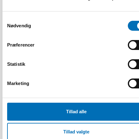
Samtykkevalg
Nødvendig
Præferencer
Kari Schjöll Brede
Senior adviser, Eikholt, Norge
Statistik
Marketing
Tillad alle
Tillad valgte