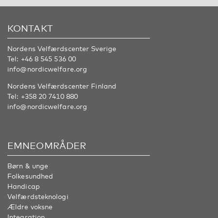
KONTAKT
Nordens Velfærdscenter Sverige
Tel:
+46 8 545 536 00
info@nordicwelfare.org
Nordens Velfærdscenter Finland
Tel:
+358 20 7410 880
info@nordicwelfare.org
EMNEOMRÅDER
Børn & unge
Folkesundhed
Handicap
Velfærdsteknologi
Ældre voksne
Integration