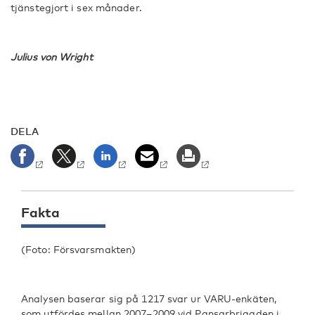
tjänstegjort i sex månader.
Julius von Wright
DELA
Fakta
(Foto: Försvarsmakten)
Analysen baserar sig på 1217 svar ur VARU-enkäten,
som utfördes mellan 2007–2009 vid Pansarbrigaden i