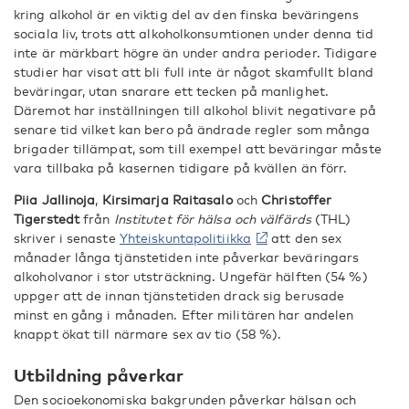
kring alkohol är en viktig del av den finska beväringens
sociala liv, trots att alkoholkonsumtionen under denna tid
inte är märkbart högre än under andra perioder. Tidigare
studier har visat att bli full inte är något skamfullt bland
beväringar, utan snarare ett tecken på manlighet.
Däremot har inställningen till alkohol blivit negativare på
senare tid vilket kan bero på ändrade regler som många
brigader tillämpat, som till exempel att beväringar måste
vara tillbaka på kasernen tidigare på kvällen än förr.
Piia Jallinoja
,
Kirsimarja Raitasalo
och
Christoffer
Tigerstedt
från
Institutet för hälsa och välfärds
(THL)
skriver i senaste
Yhteiskuntapolitiikka
att den sex
månader långa tjänstetiden inte påverkar beväringars
alkoholvanor i stor utsträckning. Ungefär hälften (54 %)
uppger att de innan tjänstetiden drack sig berusade
minst en gång i månaden. Efter militären har andelen
knappt ökat till närmare sex av tio (58 %).
Utbildning påverkar
Den socioekonomiska bakgrunden påverkar hälsan och