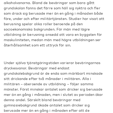
alkoholvanorna. Bland de beväringar som bara gått
grundskolan fanns det färre som höll sig nyktra och fler
som drack sig berusade mer än en gång i månaden både
före, under och efter militärtjänsten. Studier har visat att
berusning spelar olika roller beroende på den
socioekonomiska bakgrunden. För män med lägre
utbildning är berusning ansedd att vara en byggsten för
maskuliniteten, medan män med högre utbildningen ser
återhållsamhet som ett uttryck för sin.
Under själva tjänstgöringstiden varierar beväringarnas
dryckesvanor. Beväringar med endast
grundskolebakgrund är de enda som märkbart minskade
sitt drickande efter två månader i militären. Alla i
militären – oberoende av utbildning – följer samma
mönster. Först minskar antalet som dricker sig berusade
mer än en gång i månaden, men i slutet av perioden ökar
denna andel. Särskilt bland beväringar med
gymnasiebakgrund ökade antalet som dricker sig
berusade mer än en gång i månaden efter att de