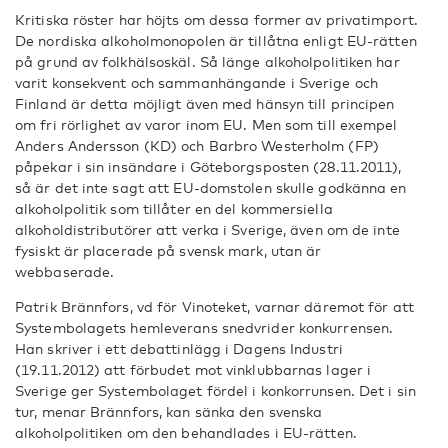
Kritiska röster har höjts om dessa former av privatimport.
De nordiska alkoholmonopolen är tillåtna enligt EU-rätten
på grund av folkhälsoskäl. Så länge alkoholpolitiken har
varit konsekvent och sammanhängande i Sverige och
Finland är detta möjligt även med hänsyn till principen
om fri rörlighet av varor inom EU. Men som till exempel
Anders Andersson (KD) och Barbro Westerholm (FP)
påpekar i sin insändare i Göteborgsposten (28.11.2011),
så är det inte sagt att EU-domstolen skulle godkänna en
alkoholpolitik som tillåter en del kommersiella
alkoholdistributörer att verka i Sverige, även om de inte
fysiskt är placerade på svensk mark, utan är
webbaserade.
Patrik Brännfors, vd för Vinoteket, varnar däremot för att
Systembolagets hemleverans snedvrider konkurrensen.
Han skriver i ett debattinlägg i Dagens Industri
(19.11.2012) att förbudet mot vinklubbarnas lager i
Sverige ger Systembolaget fördel i konkorrunsen. Det i sin
tur, menar Brännfors, kan sänka den svenska
alkoholpolitiken om den behandlades i EU-rätten.