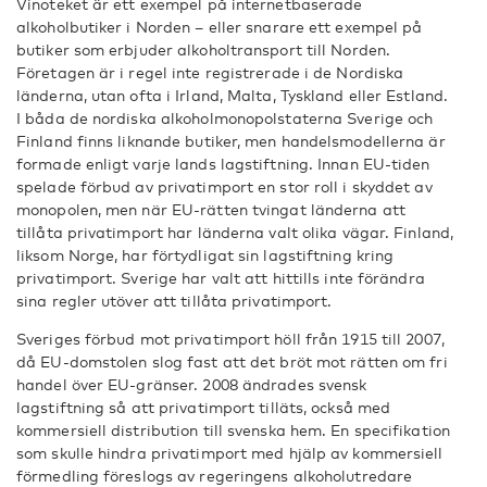
Vinoteket är ett exempel på internetbaserade
alkoholbutiker i Norden – eller snarare ett exempel på
butiker som erbjuder alkoholtransport till Norden.
Företagen är i regel inte registrerade i de Nordiska
länderna, utan ofta i Irland, Malta, Tyskland eller Estland.
I båda de nordiska alkoholmonopolstaterna Sverige och
Finland finns liknande butiker, men handelsmodellerna är
formade enligt varje lands lagstiftning. Innan EU-tiden
spelade förbud av privatimport en stor roll i skyddet av
monopolen, men när EU-rätten tvingat länderna att
tillåta privatimport har länderna valt olika vägar. Finland,
liksom Norge, har förtydligat sin lagstiftning kring
privatimport. Sverige har valt att hittills inte förändra
sina regler utöver att tillåta privatimport.
Sveriges förbud mot privatimport höll från 1915 till 2007,
då EU-domstolen slog fast att det bröt mot rätten om fri
handel över EU-gränser. 2008 ändrades svensk
lagstiftning så att privatimport tilläts, också med
kommersiell distribution till svenska hem. En specifikation
som skulle hindra privatimport med hjälp av kommersiell
förmedling föreslogs av regeringens alkoholutredare