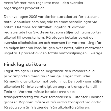
Anita Werner men togs inte med i den svenska
regeringens proposition.
Den nya lagen 2008 var därför startskottet för ett stort
antal vinbutiker som började ta emot beställningar via
nätet. Det finns för tillfället ungefär 70 aktörer
registrerade hos Skatteverket som säljer och transporter
alkohol till svenska hem. Företagen betalar också den
svenska alkoholskatten och momsen för varorna. Ungefär
en miljon liter vin köps årligen över nätet, vilket motsvarar
ungefär 1 procent av den totala vinförsäljningen i Sverige.
Finsk lag striktare
Lagstiftningen i Finland begränsar den kommersiella
privatimporten mera än i Sverige. Lagen förbjuder
förmedling av alkohol mot betalning. Den butik som säljer
alkoholen får inte samtidigt arrangera transporten till
Finland. Varorna måste betalas innan ett
transportföretag tar över försändelsen – utanför Finlands
gränser. Köparen måste alltså ordna transport via andra
företag som är fristående från alkoholförsäljaren.