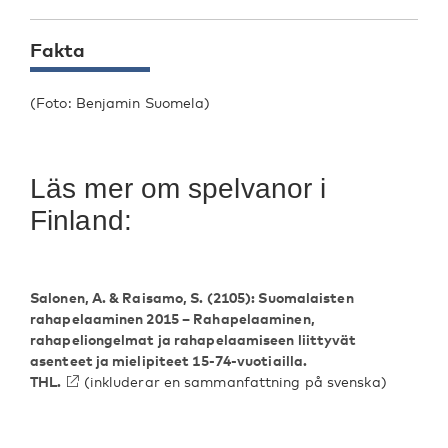
Fakta
(Foto: Benjamin Suomela)
Läs mer om spelvanor i
Finland:
Salonen, A. & Raisamo, S.
(2105): Suomalaisten
rahapelaaminen 2015 – Rahapelaaminen,
rahapeliongelmat ja rahapelaamiseen liittyvät
asenteet ja mielipiteet 15-74-vuotiailla.
THL.
(inkluderar en sammanfattning på svenska)