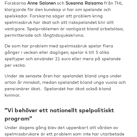
Forskarna
Anne Salonen
och
Susanna Raisamo
från THL
klargjorde för den kunskap vi har om spelande och
spelskador. Forskarna säger att problem kring
spelmissbruk har ökat och att riskspelandet blir allt
vanligare. Spelproblemen är vanligast bland arbetslösa,
permitterade och långtidssjukskrivna.
De som har problem med spelmissbruk spelar flera
gånger i veckan eller dagligen, spelar 4 till 5 olika
speltyper och använder 21 euro eller mera på spelande
per vecka.
Under de senaste åren har spelandet bland unga under
arton år minskat, medan spelandet bland unga vuxna och
pensionärer ökat. Spelandet har ökat också bland
kvinnor.
”Vi behöver ett nationellt spelpolitiskt
program”
Under dagens gång blev det uppenbart att vården av
spelmissbrukare är ett problem som inte har utarbetade