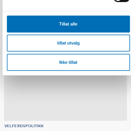
Scoping review: Digital solutions in individual
and family services in the Nordics
Tillat alle
30
NOV
1
DES
2026
tillat utvalg
Ikke tillat
VELFERDSPOLITIKK