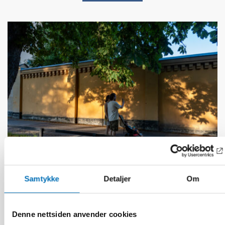
Samtykke
Detaljer
Om
VELFERDSTEKNOLOGI
10 aug 2026
Digitaliseringen förändrar individ- och
Denne nettsiden anvender cookies
familjeomsorgen i Norden