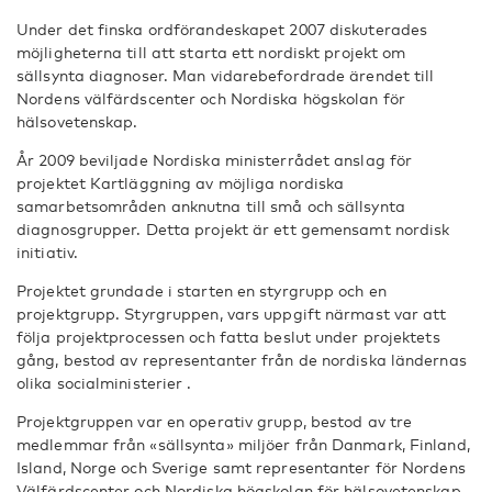
Under det finska ordförandeskapet 2007 diskuterades
möjligheterna till att starta ett nordiskt projekt om
sällsynta diagnoser. Man vidarebefordrade ärendet till
Nordens välfärdscenter och Nordiska högskolan för
hälsovetenskap.
År 2009 beviljade Nordiska ministerrådet anslag för
projektet Kartläggning av möjliga nordiska
samarbetsområden anknutna till små och sällsynta
diagnosgrupper. Detta projekt är ett gemensamt nordisk
initiativ.
Projektet grundade i starten en styrgrupp och en
projektgrupp. Styrgruppen, vars uppgift närmast var att
följa projektprocessen och fatta beslut under projektets
gång, bestod av representanter från de nordiska ländernas
olika socialministerier .
Projektgruppen var en operativ grupp, bestod av tre
medlemmar från «sällsynta» miljöer från Danmark, Finland,
Island, Norge och Sverige samt representanter för Nordens
Välfärdscenter och Nordiska högskolan för hälsovetenskap.