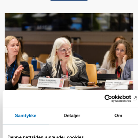
Samtykke
Detaljer
Om
FUNKSJONSHINDER
17 jun 2026
“Active citizenship is not a privilege; it is a
right”
Denne nettsiden anvender cookies