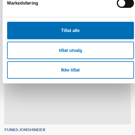
Nordisk samarbeid om
Markedsføring
Funksjonshinderspørsmål – Årsrapport 2025
Tillat alle
10
11
NOV
2026
tillat utvalg
Ikke tillat
FUNKSJONSHINDER