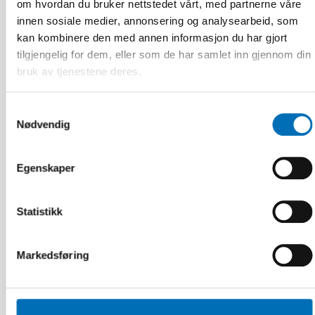
om hvordan du bruker nettstedet vårt, med partnerne våre
innen sosiale medier, annonsering og analysearbeid, som
kan kombinere den med annen informasjon du har gjort
tilgjengelig for dem, eller som de har samlet inn gjennom din
bruk av tjenestene deres.
Samtykkevalg
Nødvendig
FUNKSJONSHINDER
Egenskaper
9 apr 2026
Nordisk samarbeid om
Funksjonshinderspørsmål – Årsrapport 2025
Statistikk
Markedsføring
10
11
NOV
2026