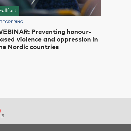
Fullført
NTEGRERING
EBINAR: Preventing honour-
ased violence and oppression in
he Nordic countries