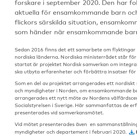
forskare i september 2020. Den har f
aktuella för ensamkommande barn och 
flickors särskilda situation, ensamk
som händer när ensamkommande barn 
Sedan 2016 finns det ett samarbete om flyktingar
nordiska länderna. Nordiska ministerrådet står för 
startat är projektet Nordisk samverkan om integrat
ska utbyta erfarenheter och förbättra insatser för 
Som en del av projektet arrangerades ett nordis
och myndigheter i Norden, om ensamkommande ba
arrangerades ett nytt möte av Nordens välfärdsc
Socialstyrelsen i Sverige. Här sammanfattas de e
presenterades vid samverkansmötet.
Vid mötet presenterades även en sammanställning 
myndigheter och departement i februari 2020.