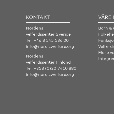
KONTAKT
VÅRE
Nordens
Barn & 
velferdssenter Sverige
Folkehe
Tel:
+46 8 545 536 00
Funksjo
info@nordicwelfare.org
Velferd
Eldre v
Nordens
Integre
velferdssenter Finland
Tel:
+358 (0)20 7410 880
info@nordicwelfare.org