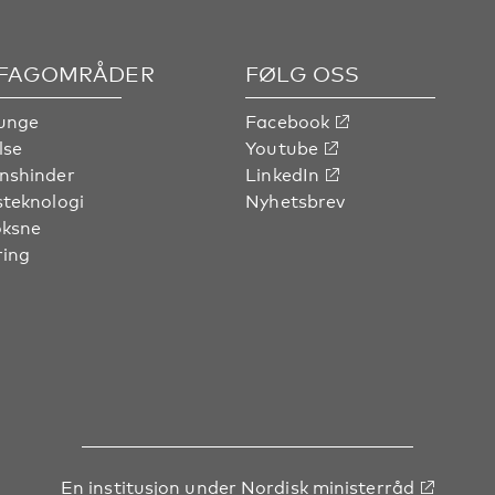
 FAGOMRÅDER
FØLG OSS
unge
Facebook
lse
Youtube
nshinder
LinkedIn
steknologi
Nyhetsbrev
oksne
ring
En institusjon under
Nordisk ministerråd