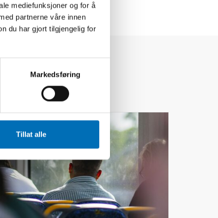
iale mediefunksjoner og for å
 med partnerne våre innen
u har gjort tilgjengelig for
Markedsføring
24
MAR
2026
Tillat alle