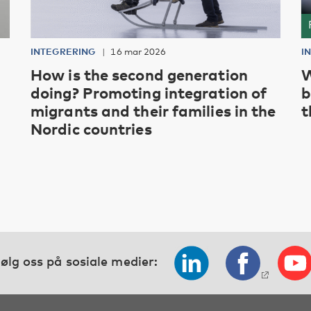
INTEGRERING
16 mar 2026
I
How is the second generation
W
doing? Promoting integration of
b
migrants and their families in the
t
Nordic countries
ølg oss på sosiale medier: