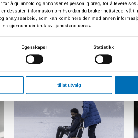
 for å gi innhold og annonser et personlig preg, for å levere sos
deler dessuten informasjon om hvordan du bruker nettstedet vårt,
og analysearbeid, som kan kombinere den med annen informasjon d
 inn gjennom din bruk av tjenestene deres.
Relatert innhold
Egenskaper
Statistikk
tillat utvalg