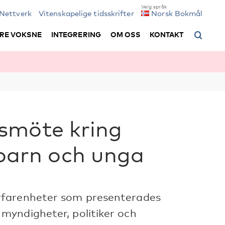
Nettverk
Vitenskapelige tidsskrifter
Norsk Bokmål
RE VOKSNE
INTEGRERING
OM OSS
KONTAKT
smöte kring
arn och unga
rfarenheter som presenterades
myndigheter, politiker och