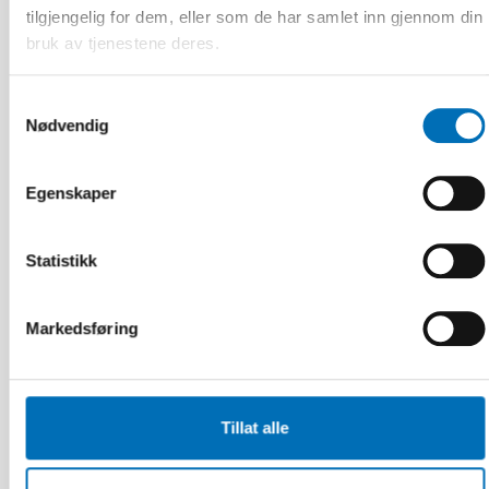
tilgjengelig for dem, eller som de har samlet inn gjennom din
bruk av tjenestene deres.
Samtykkevalg
Nødvendig
VELFERDSTEKNOLOGI
4 aug 2026
Egenskaper
Scoping review: Digital solutions in individual
and family services in the Nordics
Statistikk
30
NOV
1
DES
2026
Markedsføring
Tillat alle