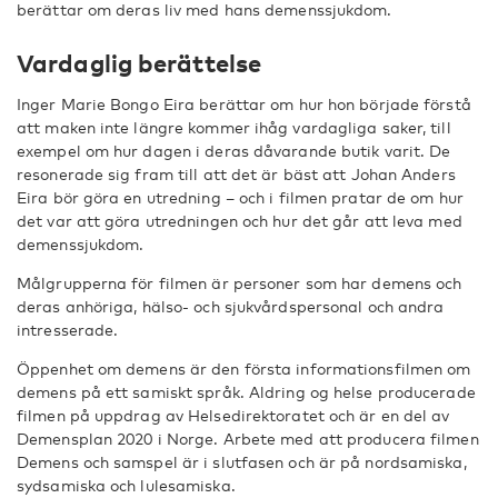
berättar om deras liv med hans demenssjukdom.
Vardaglig berättelse
Inger Marie Bongo Eira berättar om hur hon började förstå
att maken inte längre kommer ihåg vardagliga saker, till
exempel om hur dagen i deras dåvarande butik varit. De
resonerade sig fram till att det är bäst att Johan Anders
Eira bör göra en utredning – och i filmen pratar de om hur
det var att göra utredningen och hur det går att leva med
demenssjukdom.
Målgrupperna för filmen är personer som har demens och
deras anhöriga, hälso- och sjukvårdspersonal och andra
intresserade.
Öppenhet om demens är den första informationsfilmen om
demens på ett samiskt språk. Aldring og helse producerade
filmen på uppdrag av Helsedirektoratet och är en del av
Demensplan 2020 i Norge. Arbete med att producera filmen
Demens och samspel är i slutfasen och är på nordsamiska,
sydsamiska och lulesamiska.