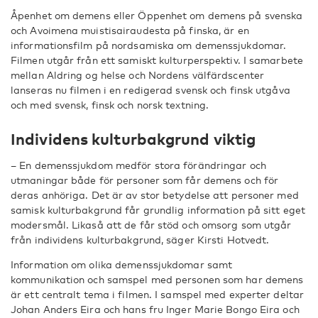
Åpenhet om demens eller Öppenhet om demens på svenska
och Avoimena muistisairaudesta på finska, är en
informationsfilm på nordsamiska om demenssjukdomar.
Filmen utgår från ett samiskt kulturperspektiv. I samarbete
mellan Aldring og helse och Nordens välfärdscenter
lanseras nu filmen i en redigerad svensk och finsk utgåva
och med svensk, finsk och norsk textning.
Individens kulturbakgrund viktig
– En demenssjukdom medför stora förändringar och
utmaningar både för personer som får demens och för
deras anhöriga. Det är av stor betydelse att personer med
samisk kulturbakgrund får grundlig information på sitt eget
modersmål. Likaså att de får stöd och omsorg som utgår
från individens kulturbakgrund, säger Kirsti Hotvedt.
Information om olika demenssjukdomar samt
kommunikation och samspel med personen som har demens
är ett centralt tema i filmen. I samspel med experter deltar
Johan Anders Eira och hans fru Inger Marie Bongo Eira och