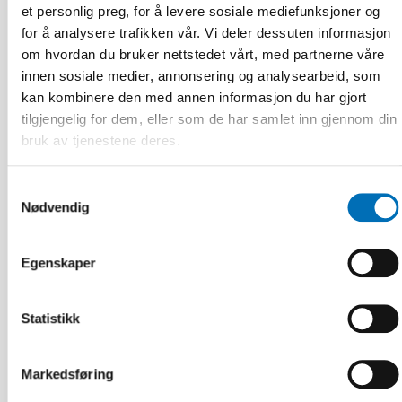
et personlig preg, for å levere sosiale mediefunksjoner og
for å analysere trafikken vår. Vi deler dessuten informasjon
om hvordan du bruker nettstedet vårt, med partnerne våre
innen sosiale medier, annonsering og analysearbeid, som
kan kombinere den med annen informasjon du har gjort
tilgjengelig for dem, eller som de har samlet inn gjennom din
bruk av tjenestene deres.
Samtykkevalg
Nødvendig
ELDRE VOKSNE
Egenskaper
4 mar 2025
Kulturellt anpassade diagnosverktyg en
nödvändighet i samisk demensvård
Statistikk
Markedsføring