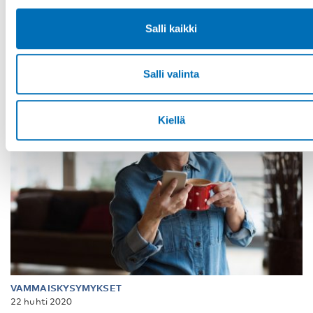
ungdomsorganisationer på dess möten och a [...]
Salli kaikki
Salli valinta
Kiellä
VAMMAISKYSYMYKSET
22 huhti 2020