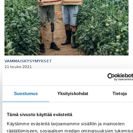
VAMMAISKYSYMYKSET
21 touko 2021
Kan teknik göra upp med ojämlik
arbetsmarknad?
De allra flesta arbeten i dag har inslag av tekniska och
Suostumus
Yksityiskohdat
Tietoja
digitala lösningar. Utvecklingen går fort och
kompetenskraven ökar. Den digitala [...]
Tämä sivusto käyttää evästeitä
Käytämme evästeitä tarjoamamme sisällön ja mainosten
räätälöimiseen, sosiaalisen median ominaisuuksien tukemis