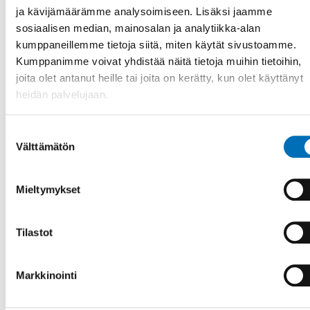
ja kävijämäärämme analysoimiseen. Lisäksi jaamme
sosiaalisen median, mainosalan ja analytiikka-alan
kumppaneillemme tietoja siitä, miten käytät sivustoamme.
Kumppanimme voivat yhdistää näitä tietoja muihin tietoihin,
joita olet antanut heille tai joita on kerätty, kun olet käyttänyt
heidän palvelujaan.
Suostumuksen
Välttämätön
valinta
Mieltymykset
VAMMAISKYSYMYKSET
20 tammi 2021
Tilastot
Unga med funktionsnedsättning vill ha eget
nordiskt utbyte
Markkinointi
Under 2020 har Rådet för nordiskt samarbete om
funktionshinder inkluderat representanter från