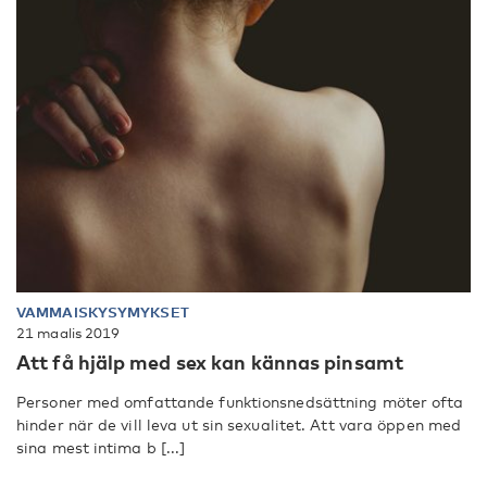
VAMMAISKYSYMYKSET
21 maalis 2019
Att få hjälp med sex kan kännas pinsamt
Personer med omfattande funktionsnedsättning möter ofta
hinder när de vill leva ut sin sexualitet. Att vara öppen med
sina mest intima b [...]