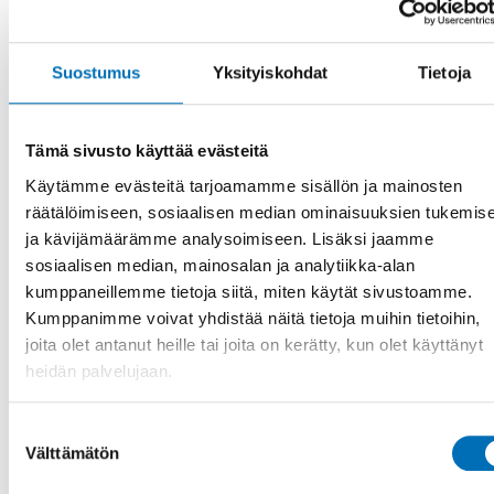
oberoende rättshjälpsmekanism, säger Mia Ahlgren.
Samarbete ger effektivare implementering
Suostumus
Yksityiskohdat
Tietoja
Colin Caughey från människorättskommissionen i
Nordirland,
Northern Ireland Human Rights Commission
,
underströk vikten av att bygga starka samarbetsstrukturer
Tämä sivusto käyttää evästeitä
med civilsamhället och andra offentliga organ för att
Käytämme evästeitä tarjoamamme sisällön ja mainosten
effektivt kunna implementera CRPD.
räätälöimiseen, sosiaalisen median ominaisuuksien tukemis
Caughey berättar att det ur hans perspektiv är intressant
ja kävijämäärämme analysoimiseen. Lisäksi jaamme
att se hur länderna i Norden och norra Europa väljer att
sosiaalisen median, mainosalan ja analytiikka-alan
stödja och hjälpa personer med funktionsnedsättning.
kumppaneillemme tietoja siitä, miten käytät sivustoamme.
– I mitt jobb med forskning om mänskliga rättigheter är det
Kumppanimme voivat yhdistää näitä tietoja muihin tietoihin,
ofta Norden jag tittar på för att få goda exempel, säger
joita olet antanut heille tai joita on kerätty, kun olet käyttänyt
Colin Caughey.
heidän palvelujaan.
Rubrikbilden: Webbinariets moderator Ola Balke från
Myndigheten för delaktighet tillsammans med Guri H
Suostumuksen
Gabrielsen från Likestillings- og diskrimineringsombodet.
Välttämätön
valinta