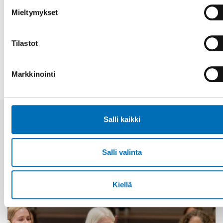
Fakta
Mieltymykset
JAA
Tilastot
Markkinointi
Salli kaikki
Aiheeseen liittyviä uutisia
Salli valinta
Kiellä