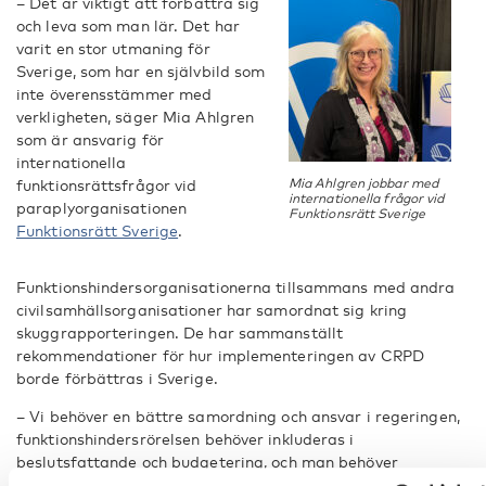
– Det är viktigt att förbättra sig
och leva som man lär. Det har
varit en stor utmaning för
Sverige, som har en självbild som
inte överensstämmer med
verkligheten, säger Mia Ahlgren
som är ansvarig för
internationella
funktionsrättsfrågor vid
Mia Ahlgren jobbar med
internationella frågor vid
paraplyorganisationen
Funktionsrätt Sverige
Funktionsrätt Sverige
.
Funktionshindersorganisationerna tillsammans med andra
civilsamhällsorganisationer har samordnat sig kring
skuggrapporteringen. De har sammanställt
rekommendationer för hur implementeringen av CRPD
borde förbättras i Sverige.
– Vi behöver en bättre samordning och ansvar i regeringen,
funktionshindersrörelsen behöver inkluderas i
beslutsfattande och budgetering, och man behöver
implementera en oberoende klagomålsmekanism och en