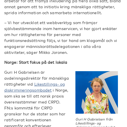
arbetar för att främja inkludering på flera olika sätt, bland
annat genom att ta initiativ kring mänskliga rättigheter,
sprida information och samarbeta internationellt.
– Vi har utvecklat ett webbverktyg som främjar
självbestämmande inom hemservicen, vi har gjort enkäter
om hur rättigheterna för personer med
funktionsnedsättning följs, vi tar hand om klagomål och vi
engagerar människorättsdelegationen i alla våra
aktiviteter, säger Mikko Joronen.
Norge: Stort fokus på det lokala
Guri H Gabrielsen är
avdelningsdirektör för mänskliga
rättigheter vid
Likestillings- og
diskrimineringsombodet
i Norge,
som ska se till att norsk praxis
överensstämmer med CRPD.
FN:s kommitté för CRPD
granskar hur de stater som har
ratificerat konventionen
Guri H Gabrielsen från
Likestillings- og
genomför och efterlever