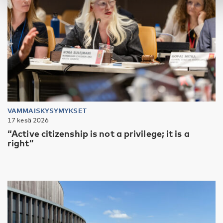
VAMMAISKYSYMYKSET
17 kesä 2026
“Active citizenship is not a privilege; it is a
right”