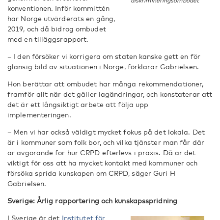
diskrimineringsombodet
konventionen. Inför kommittén
har Norge utvärderats en gång,
2019, och då bidrog ombudet
med en tilläggsrapport.
– I den försöker vi korrigera om staten kanske gett en för
glansig bild av situationen i Norge, förklarar Gabrielsen.
Hon berättar att ombudet har många rekommendationer,
framför allt när det gäller lagändringar, och konstaterar att
det är ett långsiktigt arbete att följa upp
implementeringen.
– Men vi har också väldigt mycket fokus på det lokala. Det
är i kommuner som folk bor, och vilka tjänster man får där
är avgörande för hur CRPD efterlevs i praxis. Då är det
viktigt för oss att ha mycket kontakt med kommuner och
försöka sprida kunskapen om CRPD, säger Guri H
Gabrielsen.
Sverige: Årlig rapportering och kunskapsspridning
I Sverige är det
Institutet för