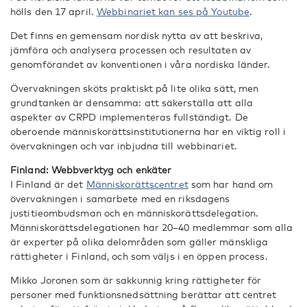
hölls den 17 april.
Webbinariet kan ses på Youtube
.
Det finns en gemensam nordisk nytta av att beskriva,
jämföra och analysera processen och resultaten av
genomförandet av konventionen i våra nordiska länder.
Övervakningen sköts praktiskt på lite olika sätt, men
grundtanken är densamma: att säkerställa att alla
aspekter av CRPD implementeras fullständigt. De
oberoende människorättsinstitutionerna har en viktig roll i
övervakningen och var inbjudna till webbinariet.
Finland: Webbverktyg och enkäter
I Finland är det
Människorättscentret
som har hand om
övervakningen i samarbete med en riksdagens
justitieombudsman och en människorättsdelegation.
Människorättsdelegationen har 20–40 medlemmar som alla
är experter på olika delområden som gäller mänskliga
rättigheter i Finland, och som väljs i en öppen process.
Mikko Joronen som är sakkunnig kring rättigheter för
personer med funktionsnedsättning berättar att centret