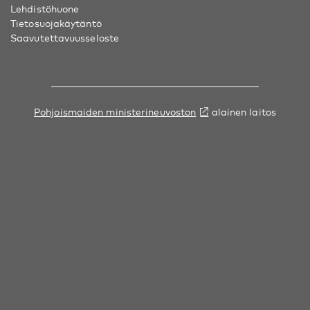
Lehdistöhuone
Tietosuojakäytäntö
Saavutettavuusseloste
Pohjoismaiden ministerineuvoston
alainen laitos