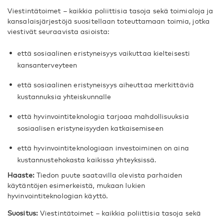
Viestintätoimet – kaikkia poliittisia tasoja sekä toimialoja ja
kansalaisjärjestöjä suositellaan toteuttamaan toimia, jotka
viestivät seuraavista asioista:
että sosiaalinen eristyneisyys vaikuttaa kielteisesti
kansanterveyteen
että sosiaalinen eristyneisyys aiheuttaa merkittäviä
kustannuksia yhteiskunnalle
että hyvinvointiteknologia tarjoaa mahdollisuuksia
sosiaalisen eristyneisyyden katkaisemiseen
että hyvinvointiteknologiaan investoiminen on aina
kustannustehokasta kaikissa yhteyksissä.
Haaste:
Tiedon puute saatavilla olevista parhaiden
käytäntöjen esimerkeistä, mukaan lukien
hyvinvointiteknologian käyttö.
Suositus:
Viestintätoimet – kaikkia poliittisia tasoja sekä