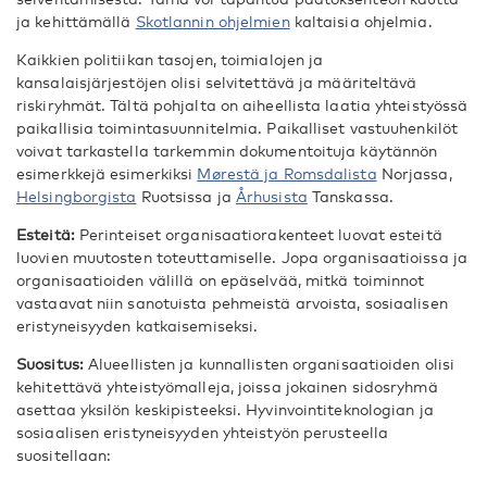
ja kehittämällä
Skotlannin ohjelmien
kaltaisia ohjelmia.
Kaikkien politiikan tasojen, toimialojen ja
kansalaisjärjestöjen olisi selvitettävä ja määriteltävä
riskiryhmät. Tältä pohjalta on aiheellista laatia yhteistyössä
paikallisia toimintasuunnitelmia. Paikalliset vastuuhenkilöt
voivat tarkastella tarkemmin dokumentoituja käytännön
esimerkkejä esimerkiksi
Mørestä ja Romsdalista
Norjassa,
Helsingborgista
Ruotsissa ja
Århusista
Tanskassa.
Esteitä:
Perinteiset organisaatiorakenteet luovat esteitä
luovien muutosten toteuttamiselle. Jopa organisaatioissa ja
organisaatioiden välillä on epäselvää, mitkä toiminnot
vastaavat niin sanotuista pehmeistä arvoista, sosiaalisen
eristyneisyyden katkaisemiseksi.
Suositus:
Alueellisten ja kunnallisten organisaatioiden olisi
kehitettävä yhteistyömalleja, joissa jokainen sidosryhmä
asettaa yksilön keskipisteeksi. Hyvinvointiteknologian ja
sosiaalisen eristyneisyyden yhteistyön perusteella
suositellaan: