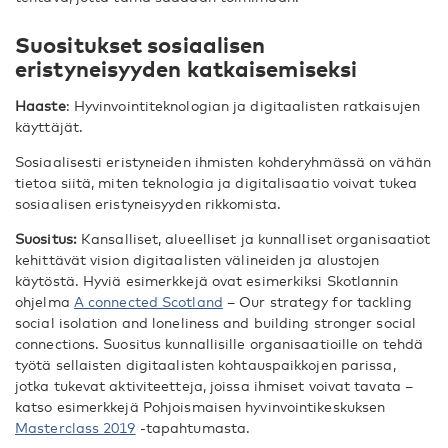
Suositukset sosiaalisen
eristyneisyyden katkaisemiseksi
Haaste
: Hyvinvointiteknologian ja digitaalisten ratkaisujen
käyttäjät.
Sosiaalisesti eristyneiden ihmisten kohderyhmässä on vähän
tietoa siitä, miten teknologia ja digitalisaatio voivat tukea
sosiaalisen eristyneisyyden rikkomista.
Suositus:
Kansalliset, alueelliset ja kunnalliset organisaatiot
kehittävät vision digitaalisten välineiden ja alustojen
käytöstä. Hyviä esimerkkejä ovat esimerkiksi Skotlannin
ohjelma
A connected Scotland
– Our strategy for tackling
social isolation and loneliness and building stronger social
connections. Suositus kunnallisille organisaatioille on tehdä
työtä sellaisten digitaalisten kohtauspaikkojen parissa,
jotka tukevat aktiviteetteja, joissa ihmiset voivat tavata –
katso esimerkkejä Pohjoismaisen hyvinvointikeskuksen
Masterclass 2019
-tapahtumasta.