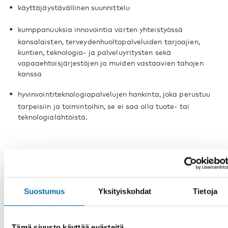
käyttäjäystävällinen suunnittelu
kumppanuuksia innovointia varten yhteistyössä
kansalaisten, terveydenhuoltopalveluiden tarjoajien,
kuntien, teknologia- ja palveluyritysten sekä
vapaaehtoisjärjestöjen ja muiden vastaavien tahojen
kanssa
hyvinvointiteknologiapalvelujen hankinta, joka perustuu
tarpeisiin ja toimintoihin, se ei saa olla tuote- tai
teknologialähtöistä.
Suostumus
Yksityiskohdat
Tietoja
Raportit
Tämä sivusto käyttää evästeitä