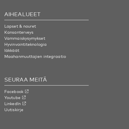
AIHEALUEET
Lapset & nouret
Kansanterveys
Vammaiskysymykset
Hyvinvointiteknologia
Iäkkäät
Maahanmuuttajien integraatio
SEURAA MEITÄ
Facebook
Youtube
LinkedIn
Uutiskirje