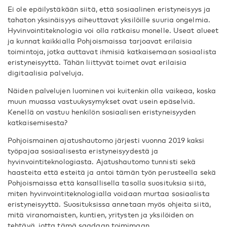
Ei ole epäilystäkään siitä, että sosiaalinen eristyneisyys ja
tahaton yksinäisyys aiheuttavat yksilöille suuria ongelmia.
Hyvinvointiteknologia voi olla ratkaisu monelle. Useat alueet
ja kunnat kaikkialla Pohjoismaissa tarjoavat erilaisia
toimintoja, jotka auttavat ihmisiä katkaisemaan sosiaalista
eristyneisyyttä. Tähän liittyvät toimet ovat erilaisia
digitaalisia palveluja.
Näiden palvelujen luominen voi kuitenkin olla vaikeaa, koska
muun muassa vastuukysymykset ovat usein epäselviä.
Kenellä on vastuu henkilön sosiaalisen eristyneisyyden
katkaisemisesta?
Pohjoismainen ajatushautomo järjesti vuonna 2019 kaksi
työpajaa sosiaalisesta eristyneisyydestä ja
hyvinvointiteknologiasta. Ajatushautomo tunnisti sekä
haasteita että esteitä ja antoi tämän työn perusteella sekä
Pohjoismaissa että kansallisella tasolla suosituksia siitä,
miten hyvinvointiteknologialla voidaan murtaa sosiaalista
eristyneisyyttä. Suosituksissa annetaan myös ohjeita siitä,
mitä viranomaisten, kuntien, yritysten ja yksilöiden on
tehtävä, jotta tämä saadaan toimimaan.