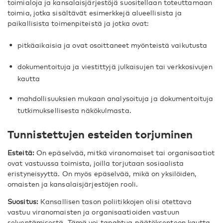
toimialoja ja kansalaisjärjestöjä suositellaan toteuttamaan
toimia, jotka sisältävät esimerkkejä alueellisista ja
paikallisista toimenpiteistä ja jotka ovat:
pitkäaikaisia ja ovat osoittaneet myönteistä vaikutusta
dokumentoituja ja viestittyjä julkaisujen tai verkkosivujen
kautta
mahdollisuuksien mukaan analysoituja ja dokumentoituja
tutkimuksellisesta näkökulmasta.
Tunnistettujen esteiden torjuminen
Esteitä:
On epäselvää, mitkä viranomaiset tai organisaatiot
ovat vastuussa toimista, joilla torjutaan sosiaalista
eristyneisyyttä. On myös epäselvää, mikä on yksilöiden,
omaisten ja kansalaisjärjestöjen rooli.
Suositus:
Kansallisen tason poliitikkojen olisi otettava
vastuu viranomaisten ja organisaatioiden vastuun
selventämisestä. Tämä voi tapahtua päätöksenteon kautta