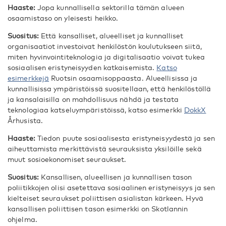
Haaste:
Jopa kunnallisella sektorilla tämän alueen
osaamistaso on yleisesti heikko.
Suositus:
Että kansalliset, alueelliset ja kunnalliset
organisaatiot investoivat henkilöstön koulutukseen siitä,
miten hyvinvointiteknologia ja digitalisaatio voivat tukea
sosiaalisen eristyneisyyden katkaisemista.
Katso
esimerkkejä
Ruotsin osaamisoppaasta. Alueellisissa ja
kunnallisissa ympäristöissä suositellaan, että henkilöstöllä
ja kansalaisilla on mahdollisuus nähdä ja testata
teknologiaa katseluympäristöissä, katso esimerkki
DokkX
Århusista.
Haaste:
Tiedon puute sosiaalisesta eristyneisyydestä ja sen
aiheuttamista merkittävistä seurauksista yksilöille sekä
muut sosioekonomiset seuraukset.
Suositus:
Kansallisen, alueellisen ja kunnallisen tason
poliitikkojen olisi asetettava sosiaalinen eristyneisyys ja sen
kielteiset seuraukset poliittisen asialistan kärkeen. Hyvä
kansallisen poliittisen tason esimerkki on Skotlannin
ohjelma.