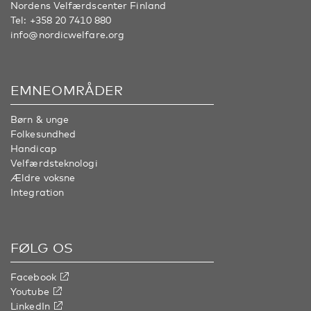
Nordens Velfærdscenter Finland
Tel:
+358 20 7410 880
info@nordicwelfare.org
EMNEOMRÅDER
Børn & unge
Folkesundhed
Handicap
Velfærdsteknologi
Ældre voksne
Integration
FØLG OS
Facebook
Youtube
LinkedIn