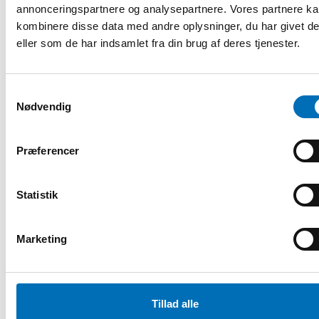
annonceringspartnere og analysepartnere. Vores partnere k
kombinere disse data med andre oplysninger, du har givet d
eller som de har indsamlet fra din brug af deres tjenester.
Samtykkevalg
Nødvendig
Præferencer
VELFÆRDSPOLITIK
10 jan 2023
Päijänne-Tavastland – regionen som visar
Statistik
vägen för stor välfärdsreform i Finland
Finland genomförde vid årsskiftet en stor reform av hela
Marketing
den offentliga social- och hälsovården med målet att
välfärdstjänster ska f [...]
Tillad alle