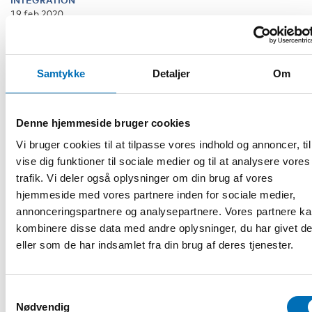
INTEGRATION
19 feb 2020
När evidens saknas – att kunna bedöma
lovande arbetssätt
Det råder bred enighet om att tidiga insatser kring barn
Samtykke
Detaljer
Om
och unga betalar sig, i första hand i mänskliga men också i
ekonomiska vinster. [...]
Denne hjemmeside bruger cookies
Vi bruger cookies til at tilpasse vores indhold og annoncer, til
vise dig funktioner til sociale medier og til at analysere vores
trafik. Vi deler også oplysninger om din brug af vores
hjemmeside med vores partnere inden for sociale medier,
annonceringspartnere og analysepartnere. Vores partnere k
kombinere disse data med andre oplysninger, du har givet d
eller som de har indsamlet fra din brug af deres tjenester.
Samtykkevalg
Nødvendig