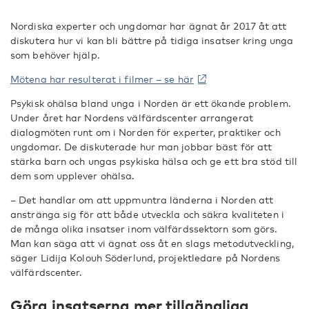
Nordiska experter och ungdomar har ägnat år 2017 åt att
diskutera hur vi kan bli bättre på tidiga insatser kring unga
som behöver hjälp.
Mötena har resulterat i filmer – se här
Psykisk ohälsa bland unga i Norden är ett ökande problem.
Under året har Nordens välfärdscenter arrangerat
dialogmöten runt om i Norden för experter, praktiker och
ungdomar. De diskuterade hur man jobbar bäst för att
stärka barn och ungas psykiska hälsa och ge ett bra stöd till
dem som upplever ohälsa.
– Det handlar om att uppmuntra länderna i Norden att
anstränga sig för att både utveckla och säkra kvaliteten i
de många olika insatser inom välfärdssektorn som görs.
Man kan säga att vi ägnat oss åt en slags metodutveckling,
säger Lidija Kolouh Söderlund, projektledare på Nordens
välfärdscenter.
Göra insatserna mer tillgängliga