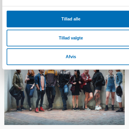
Unga med funktionsnedsättning efterlyser
tydligare information om fri rörlighet
Tillad alle
Tillad valgte
Afvis