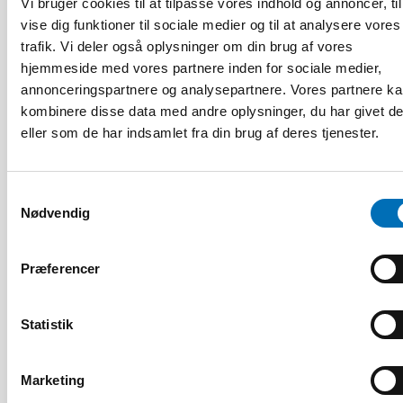
Vi bruger cookies til at tilpasse vores indhold og annoncer, til
Relaterede nyheder
vise dig funktioner til sociale medier og til at analysere vores
trafik. Vi deler også oplysninger om din brug af vores
hjemmeside med vores partnere inden for sociale medier,
annonceringspartnere og analysepartnere. Vores partnere k
kombinere disse data med andre oplysninger, du har givet d
eller som de har indsamlet fra din brug af deres tjenester.
Samtykkevalg
Nødvendig
Præferencer
Statistik
Marketing
HANDICAP
28 maj 2026