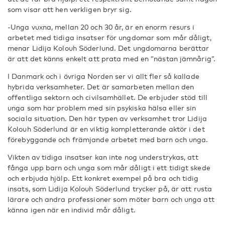
som visar att hen verkligen bryr sig.
-Unga vuxna, mellan 20 och 30 år, är en enorm resurs i
arbetet med tidiga insatser för ungdomar som mår dåligt,
menar Lidija Kolouh Söderlund. Det ungdomarna berättar
är att det känns enkelt att prata med en “nästan jämnårig”.
I Danmark och i övriga Norden ser vi allt fler så kallade
hybrida verksamheter. Det är samarbeten mellan den
offentliga sektorn och civilsamhället. De erbjuder stöd till
unga som har problem med sin psykiska hälsa eller sin
sociala situation. Den här typen av verksamhet tror Lidija
Kolouh Söderlund är en viktig kompletterande aktör i det
förebyggande och främjande arbetet med barn och unga.
Vikten av tidiga insatser kan inte nog understrykas, att
fånga upp barn och unga som mår dåligt i ett tidigt skede
och erbjuda hjälp. Ett konkret exempel på bra och tidig
insats, som Lidija Kolouh Söderlund trycker på, är att rusta
lärare och andra professioner som möter barn och unga att
känna igen när en individ mår dåligt.