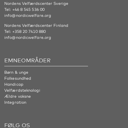
Nordens Velfærdscenter Sverige
Tel:
+46 8 545 536 00
info@nordicwelfare.org
Nordens Velfærdscenter Finland
Tel:
+358 20 7410 880
info@nordicwelfare.org
EMNEOMRÅDER
Børn & unge
Folkesundhed
Handicap
Velfærdsteknologi
Ældre voksne
Integration
FØLG OS