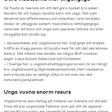
De flesta är överens om att det görs mycket bra saker i
Norden för att hjälpa utsatta barn och unga. Det som
däremot kan effektiviseras och utvecklas i alla nordiska
länder är utbyggda system med enklare lättillgängliga
instanser dit barn och unga som upplever lättare oro eller
otrygghet kan vända sig.
– Verksamheter där ungdomarna har möjlighet att snabbt
träffa en trygg person att prata med för att det ska kännas
bättre. Det måste inte handla om några BUP-insatser,
säger Lidija Kolouh Söderlund och fortsätter:
– I Sverige har vi ungdomsmottagningarna som är en riktigt
bra ungdomsvänlig lågtröskelverksamhet, men insatserna
som erbjuds kan se väldigt olika ut om man har det
nationella perspektivet.
Unga vuxna enorm resurs
Ungdomarna som deltog på mötena var överens om att det
finns ett par avgörande faktorer som gör att de upplever
att de får bra hjälp: ett respektfullt bemötande samt någon