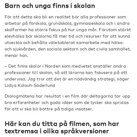
Barn och unga finns i skolan
För att detta ska bli en realitet bör alla professioner som
arbetar på förskola, grundskola, gymnasieskola och i andra
skolformer ha större fokus på hur unga mår. Förutom stärkt
elevhälsa bör skolorna få mer tid och resurser för att kunna
utveckla och behålla väletablerat samarbete med hälso-
och sjukvården, den sociala sektorn och det civila samhället,
menar hon.
– Det finns skolor i Norden som medvetet anställer andra
professioner till skolan, så att lärarna kan fokusera på att
undervisa. Jag tror att det är en nödvändig strategi, säger
Lidija Kolouh-Söderlund
Dialogmötena har resultat i en film där deltagarna tar upp
bra erfarenheter och goda idéer som de tycker ska spridas
för att vi ska bli bättre på tidiga insatser.
Här kan du titta på filmen, som har
textremsa i olika språkversioner