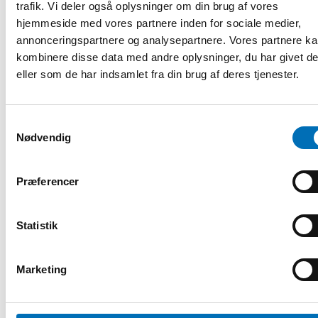
trafik. Vi deler også oplysninger om din brug af vores
hjemmeside med vores partnere inden for sociale medier,
annonceringspartnere og analysepartnere. Vores partnere k
kombinere disse data med andre oplysninger, du har givet d
eller som de har indsamlet fra din brug af deres tjenester.
Samtykkevalg
Nødvendig
RAPPORT
-
HANDICAP
Præferencer
4 feb 2021
Se, lytte og inkludere – Deltakelse for barn og
unge med funksjonsnedsettelser i Norden
Statistik
Denne rapporten handler om den universelle retten alle
barn og unge har til å delta, å si sin mening og bli hørt i
Marketing
alle saker s [...]