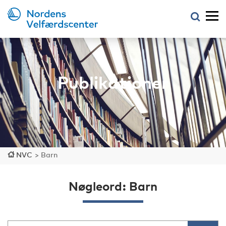
Publikationer
NVC
>
Barn
Nøgleord: Barn