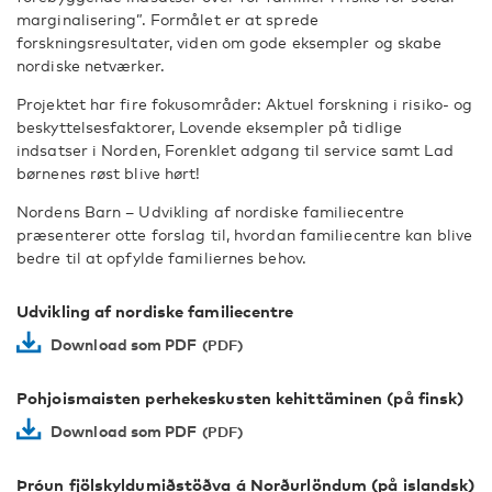
marginalisering”. Formålet er at sprede
forskningsresultater, viden om gode eksempler og skabe
nordiske netværker.
Projektet har fire fokusområder: Aktuel forskning i risiko- og
beskyttelsesfaktorer, Lovende eksempler på tidlige
indsatser i Norden, Forenklet adgang til service samt Lad
børnenes røst blive hørt!
Nordens Barn – Udvikling af nordiske familiecentre
præsenterer otte forslag til, hvordan familiecentre kan blive
bedre til at opfylde familiernes behov.
Udvikling af nordiske familiecentre
Download som PDF
Pohjoismaisten perhekeskusten kehittäminen (på finsk)
Download som PDF
Þróun fjölskyldumiðstöðva á Norðurlöndum (på islandsk)