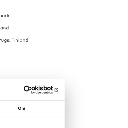
mark
sland
rugs, Finland
Om