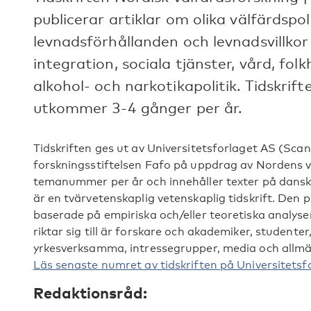
publicerar artiklar om olika välfärdsp
levnadsförhållanden och levnadsvillkor 
integration, sociala tjänster, vård, fol
alkohol- och narkotikapolitik. Tidskri
utkommer 3-4 gånger per år.
Tidskriften ges ut av Universitetsforlaget AS (Sca
forskningsstiftelsen Fafo på uppdrag av Nordens 
temanummer per år och innehåller texter på dansk
är en tvärvetenskaplig vetenskaplig tidskrift. Den 
baserade på empiriska och/eller teoretiska analyser
riktar sig till är forskare och akademiker, studenter
yrkesverksamma, intressegrupper, media och allm
Läs senaste numret av tidskriften på Universitetsf
Redaktionsråd: