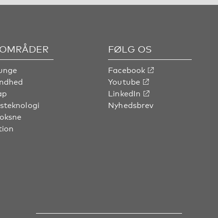
OMRÅDER
FØLG OS
unge
Facebook
undhed
Youtube
ap
LinkedIn
steknologi
Nyhedsbrev
voksne
tion