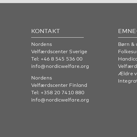
KONTAKT
EMNE
Nordens
Børn & 
Velfærdscenter Sverige
Folkes
Tel:
+46 8 545 536 00
Handic
info@nordicwelfare.org
Velfærd
Ældre 
Nordens
Integra
Velfærdscenter Finland
Tel:
+358 20 7410 880
info@nordicwelfare.org