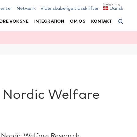
enter
Netværk
Videnskabelige tidsskrifter
Dansk
DRE VOKSNE
INTEGRATION
OM OS
KONTAKT
| Nordic Welfare
| Nordic Welfare Research