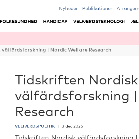
Nyheder
Publikationer
Arrangem
FOLKESUNDHED
HANDICAP
VELFÆRDSTEKNOLOGI
ÆL
k välfärdsforskning | Nordic Welfare Research
Tidskriften Nordisk
välfärdsforskning 
Research
VELFÆRDSPOLITIK
3 dec 2025
Tidskriften Nordisk välfärdsforskning 