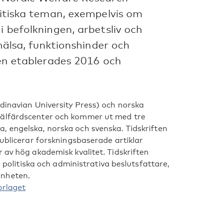
olitiska teman, exempelvis om
i befolkningen, arbetsliv och
khälsa, funktionshinder och
ften etablerades 2016 och
ndinavian University Press) och norska
välfärdscenter och kommer ut med tre
a, engelska, norska och svenska.
Tidskriften
publicerar forskningsbaserade artiklar
 av hög akademisk kvalitet. Tidskriften
, politiska och administrativa beslutsfattare,
änheten.
orlaget