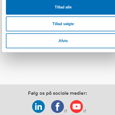
Tillad alle
Tillad valgte
HANDICAP
Det fjerde nordisk-baltiske møde om
handicappolitik og praksis: Inkluderende
Afvis
kriseberedskab – Nordisk-baltiske erfaringer
og innovationer
Følg os på sociale medier: