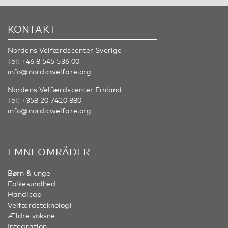
KONTAKT
Nordens Velfærdscenter Sverige
Tel:
+46 8 545 536 00
info@nordicwelfare.org
Nordens Velfærdscenter Finland
Tel:
+358 20 7410 880
info@nordicwelfare.org
EMNEOMRÅDER
Børn & unge
Folkesundhed
Handicap
Velfærdsteknologi
Ældre voksne
Integration