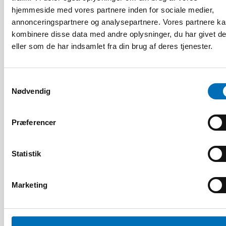
hjemmeside med vores partnere inden for sociale medier,
annonceringspartnere og analysepartnere. Vores partnere k
DØVBLINDHED
kombinere disse data med andre oplysninger, du har givet d
14 jan 2020
eller som de har indsamlet fra din brug af deres tjenester.
Tactile Working Memory Scale – A Professional
Manual
Samtykkevalg
Nødvendig
10
11
NOV
2026
Præferencer
Statistik
Marketing