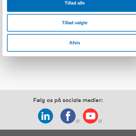
Tillad alle
Tillad valgte
HANDICAP
Det fjerde nordisk-baltiske møde om
handicappolitik og praksis: Inkluderende
kriseberedskab – Nordisk-baltiske erfaringer
Afvis
og innovationer
Følg os på sociale medier: