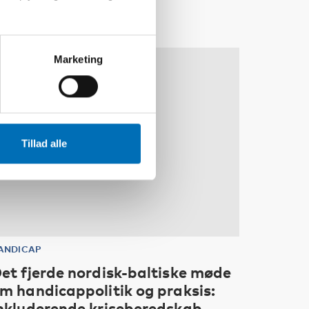
Marketing
10
11
NOV
2026
Tillad alle
ANDICAP
et fjerde nordisk-baltiske møde
m handicappolitik og praksis:
nkluderende kriseberedskab –