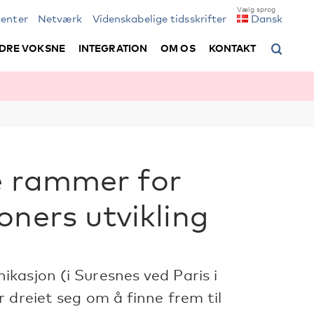
enter
Netværk
Videnskabelige tidsskrifter
Dansk
DRE VOKSNE
INTEGRATION
OM OS
KONTAKT
e rammer for
oners utvikling
kasjon (i Suresnes ved Paris i
 dreiet seg om å finne frem til