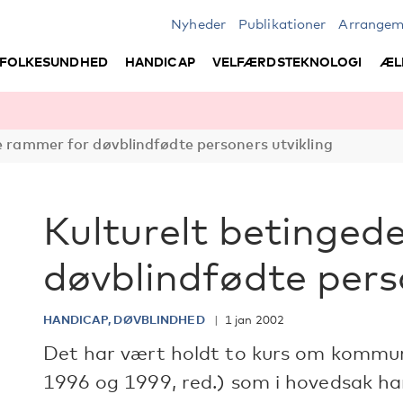
Nyheder
Publikationer
Arrangem
FOLKESUNDHED
HANDICAP
VELFÆRDSTEKNOLOGI
ÆL
e rammer for døvblindfødte personers utvikling
Kulturelt betinged
døvblindfødte pers
HANDICAP, DØVBLINDHED
1 jan 2002
Det har vært holdt to kurs om kommuni
1996 og 1999, red.) som i hovedsak har