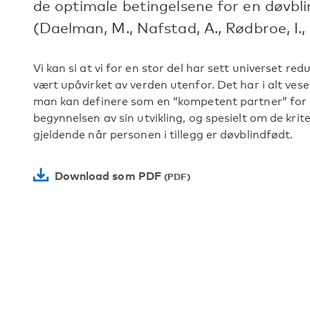
de optimale betingelsene for en døvbli
(Daelman, M., Nafstad, A., Rødbroe, I., V
Vi kan si at vi for en stor del har sett universet re
vært upåvirket av verden utenfor. Det har i alt vese
man kan definere som en “kompetent partner” for m
begynnelsen av sin utvikling, og spesielt om de kri
gjeldende når personen i tillegg er døvblindfødt.
Download som PDF