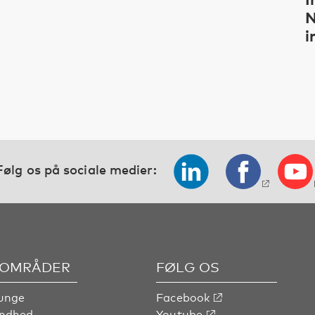
N
i
Følg os på sociale medier:
OMRÅDER
FØLG OS
unge
Facebook
undhed
Youtube