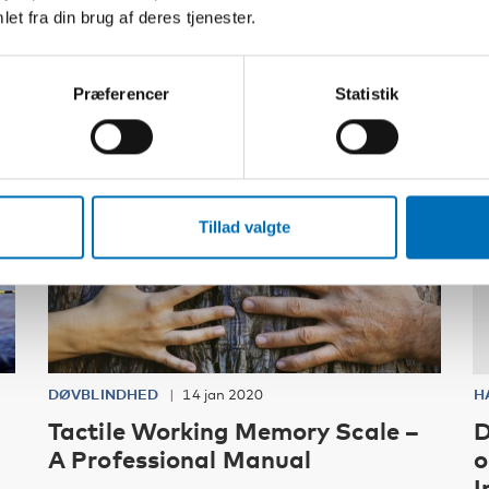
et fra din brug af deres tjenester.
Præferencer
Statistik
Tillad valgte
DØVBLINDHED
14 jan 2020
H
Tactile Working Memory Scale –
D
A Professional Manual
o
I