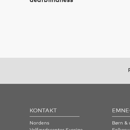
KONTAKT
EMNE
Nordens
Børn & 
Velfærdscenter Sverige
Folkes