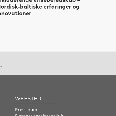
ordisk-baltiske erfaringer og
nnovationer
WEBSTED
Presserum
Databeskyttelsespolitik