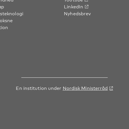
ap
LinkedIn
steknologi
Nyhedsbrev
voksne
tion
En institution under
Nordisk Ministerråd