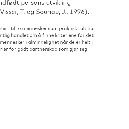
ndfødt persons utvikling
isser, T. og Souriau, J., 1996).
dusert til to mennesker som praktisk talt har
ntlig handlet om å finne kriteriene for det
ennesker i alminnelighet når de er helt i
terier for godt partnerskap som gjør seg