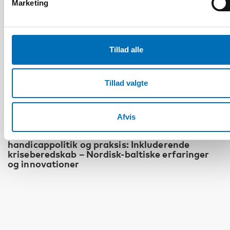
Marketing
Tillad alle
Tillad valgte
Afvis
HANDICAP
Det fjerde nordisk-baltiske møde om
handicappolitik og praksis: Inkluderende
kriseberedskab – Nordisk-baltiske erfaringer
og innovationer