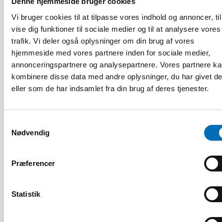
Denne hjemmeside bruger cookies
Vi bruger cookies til at tilpasse vores indhold og annoncer, til
vise dig funktioner til sociale medier og til at analysere vores
trafik. Vi deler også oplysninger om din brug af vores
hjemmeside med vores partnere inden for sociale medier,
annonceringspartnere og analysepartnere. Vores partnere k
kombinere disse data med andre oplysninger, du har givet d
eller som de har indsamlet fra din brug af deres tjenester.
HANDICAP
9 apr 2026
Samtykkevalg
Nordisk samarbeid om
Nødvendig
Funksjonshinderspørsmål – Årsrapport 2025
Præferencer
10
11
NOV
2026
Statistik