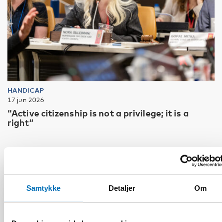
HANDICAP
17 jun 2026
“Active citizenship is not a privilege; it is a
right”
Samtykke
Detaljer
Om