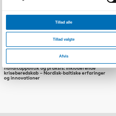
Tillad alle
Tillad valgte
HANDICAP
Afvis
Det fjerde nordisk-baltiske møde om
handicappolitik og praksis: Inkluderende
kriseberedskab – Nordisk-baltiske erfaringer
og innovationer