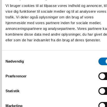
Vi bruger cookies til at tilpasse vores indhold og annoncer, til
vise dig funktioner til sociale medier og til at analysere vores
trafik. Vi deler også oplysninger om din brug af vores
hjemmeside med vores partnere inden for sociale medier,
annonceringspartnere og analysepartnere. Vores partnere k
kombinere disse data med andre oplysninger, du har givet d
eller som de har indsamlet fra din brug af deres tjenester.
DØVBLINDHED
14 jan 2020
Tactile Working Memory Scale – A Professional
Samtykkevalg
Manual
Nødvendig
Præferencer
10
11
NOV
2026
Statistik
Marketing