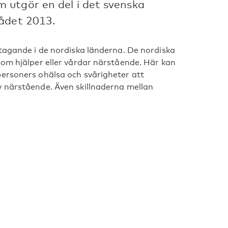
 utgör en del i det svenska
ådet 2013.
åtagande i de nordiska länderna. De nordiska
som hjälper eller vårdar närstående. Här kan
personers ohälsa och svårigheter att
v närstående. Även skillnaderna mellan