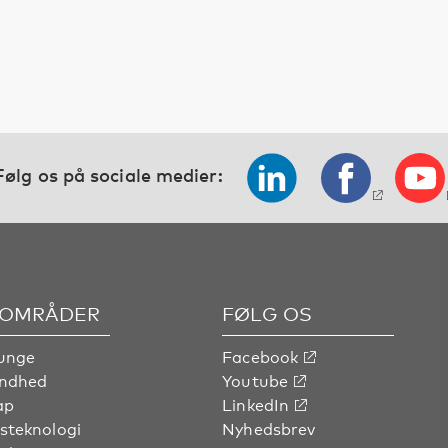
Følg os på sociale medier:
OMRÅDER
FØLG OS
unge
Facebook
undhed
Youtube
ap
LinkedIn
steknologi
Nyhedsbrev