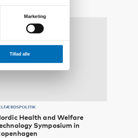
Marketing
30
NOV
1
DEC
2026
Tillad alle
ELFÆRDSPOLITIK
ordic Health and Welfare
echnology Symposium in
openhagen