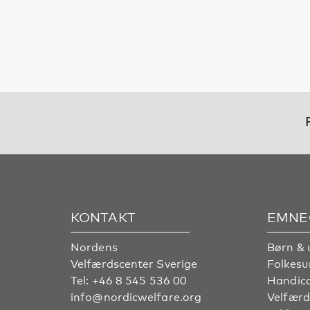
KONTAKT
EMNE
Nordens
Børn & 
Velfærdscenter Sverige
Folkes
Tel:
+46 8 545 536 00
Handic
info@nordicwelfare.org
Velfærd