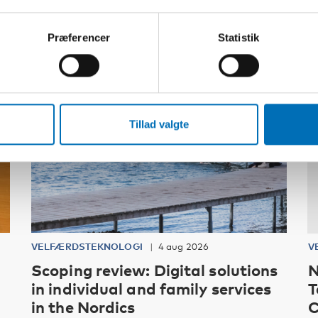
Præferencer
Statistik
Tillad valgte
VELFÆRDSTEKNOLOGI
4 aug 2026
V
Scoping review: Digital solutions
N
in individual and family services
T
in the Nordics
C