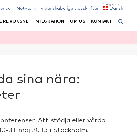
enter
Netværk
Videnskabelige tidsskrifter
Dansk
DRE VOKSNE
INTEGRATION
OM OS
KONTAKT
rda sina nära:
ter
nferensen Att stödja eller vårda
 30-31 maj 2013 i Stockholm.