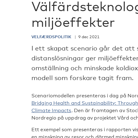
Välfärdsteknolo
miljöeffekter
VELFÆRDSPOLITIK
9 dec 2021
I ett skapat scenario går det att
distanslösningar ger miljöeffekter
omställning och minskade koldiox
modell som forskare tagit fram.
Scenariomodellen presenteras i dag på Nor
Bridging Health and Sustainability: Throug
Climate Impacts
. Den är framtagen av Stoc
Nordregio på uppdrag av projektet Vård oc
Ett exempel som presenteras i rapporten v
en minskning av resor och därmed minsknin