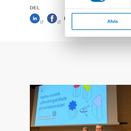
DEL
Afvis