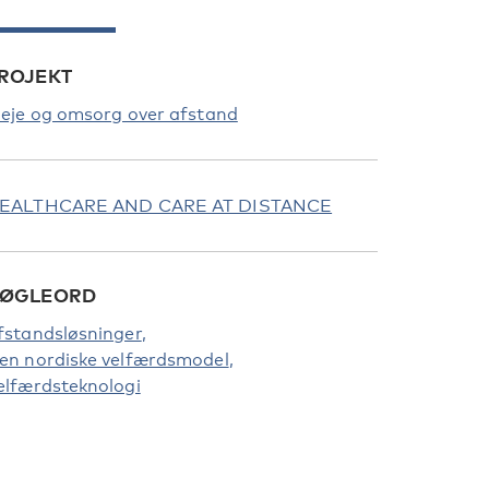
ROJEKT
leje og omsorg over afstand
EALTHCARE AND CARE AT DISTANCE
ØGLEORD
fstandsløsninger
en nordiske velfærdsmodel
elfærdsteknologi