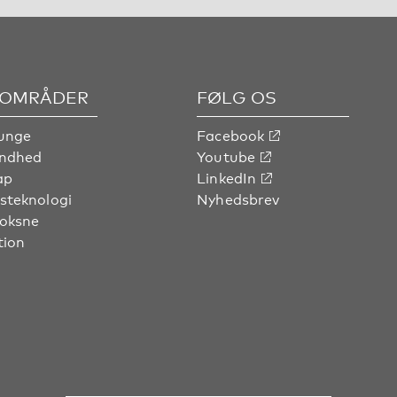
OMRÅDER
FØLG OS
unge
Facebook
undhed
Youtube
ap
LinkedIn
steknologi
Nyhedsbrev
voksne
tion