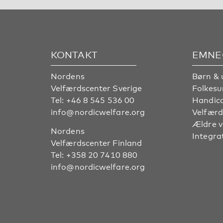
KONTAKT
EMNE
Nordens
Børn & 
Velfærdscenter Sverige
Folkes
Tel:
+46 8 545 536 00
Handic
info@nordicwelfare.org
Velfærd
Ældre 
Nordens
Integra
Velfærdscenter Finland
Tel:
+358 20 7410 880
info@nordicwelfare.org