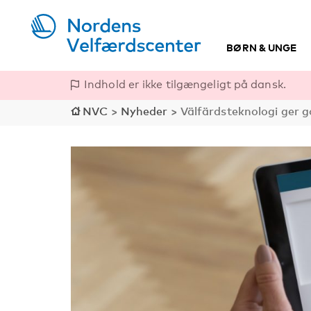
BØRN & UNGE
Indhold er ikke tilgængeligt på dansk.
NVC
>
Nyheder
>
Välfärdsteknologi ger g