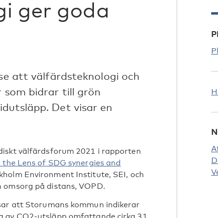
gi ger goda
P
P
 se att välfärdsteknologi och
 som bidrar till grön
H
idutsläpp. Det visar en
N
A
diskt välfärdsforum 2021 i rapporten
D
h the Lens of SDG synergies and
V
kholm Environment Institute, SEI, och
h omsorg på distans, VOPD.
isar att Storumans kommun indikerar
g av CO2-utsläpp omfattande cirka 31