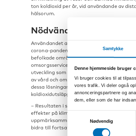
ton koldioxid per år, vid användande av dista
hälsorum.
Nödvändig utveckling
Användandet av digitala lösningar och väl
Samtykke
corona-pandemin. Tidigare var det delvis sjä
befolkade områden att förlita sig på teknik fö
omsorgsservice. Många menar att digitala l
Denne hjemmeside bruger c
utveckling som är nödvändig för att klara av 
Vi bruger cookies til at tilpas
av vård och omsorgstjänster i våra nordiska
vores trafik. Vi deler også 
dessa lösningars bidrag till positiva effekte
annonceringspartnere og anal
koldioxidutsläpp, inte varit i fokus tidigare.
dem, eller som de har indsaml
– Resultaten i scenariomodellen är lovande.
effekter på klimatet. Det är ju något som v
Samtykkevalg
uppmärksammat tidigare men som vi nu för
Nødvendig
bidra till fortsatta projekt och studier in