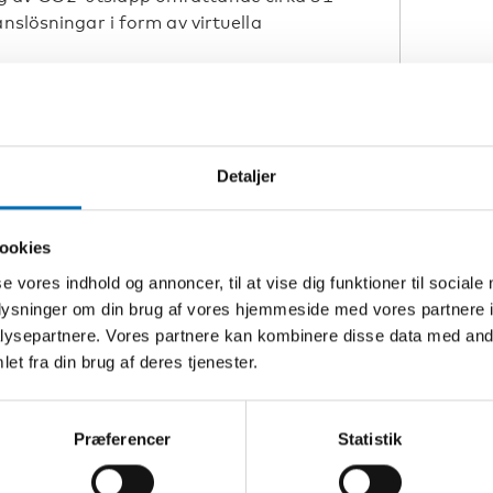
nslösningar i form av virtuella
färdsteknologi ökade markant under
Detaljer
lvklart för människor som lever i glest
r att få tillgång till vård -och
ösningar och välfärdsteknologi är en
ookies
att hålla en hög kvalitet och kvantitet
se vores indhold og annoncer, til at vise dig funktioner til sociale
 länder. Fram till nu har frågan om
oplysninger om din brug af vores hjemmeside med vores partnere i
r på klimatet, i form av minskade
ysepartnere. Vores partnere kan kombinere disse data med andr
et fra din brug af deres tjenester.
 Välfärdsteknologi medför positiva
i inom det nordiska samarbetet inte har
hoppningsvis kan göra och med det
Præferencer
Statistik
om detta område, säger Bengt Andersson.