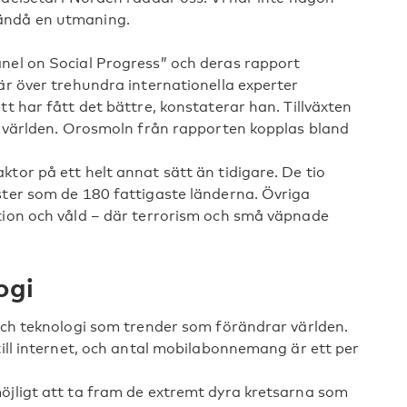
ändå en utmaning.
anel on Social Progress” och deras rapport
är över trehundra internationella experter
tt har fått det bättre, konstaterar han. Tillväxten
la världen. Orosmoln från rapporten kopplas bland
tor på ett helt annat sätt än tidigare. De tio
ster som de 180 fattigaste länderna. Övriga
tion och våld – där terrorism och små väpnade
ogi
 och teknologi som trender som förändrar världen.
till internet, och antal mobilabonnemang är ett per
öjligt att ta fram de extremt dyra kretsarna som