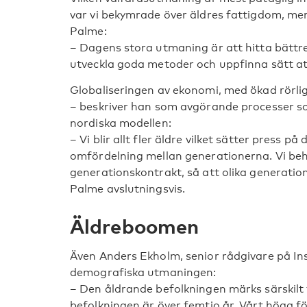
var vi bekymrade över äldres fattigdom, men 
Palme:
– Dagens stora utmaning är att hitta bättre
utveckla goda metoder och uppfinna sätt att
Globaliseringen av ekonomi, med ökad rörli
– beskriver han som avgörande processer s
nordiska modellen:
– Vi blir allt fler äldre vilket sätter press p
omfördelning mellan generationerna. Vi beh
generationskontrakt, så att olika generation
Palme avslutningsvis.
Äldreboomen
Även Anders Ekholm, senior rådgivare på Ins
demografiska utmaningen:
– Den åldrande befolkningen märks särskilt 
befolkningen är över femtio år. Vårt höga fö