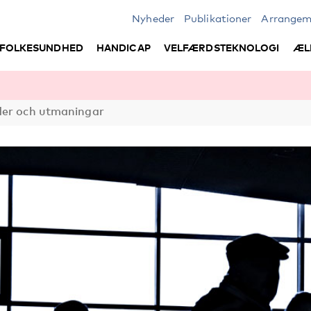
Nyheder
Publikationer
Arrangem
FOLKESUNDHED
HANDICAP
VELFÆRDSTEKNOLOGI
ÆL
der och utmaningar