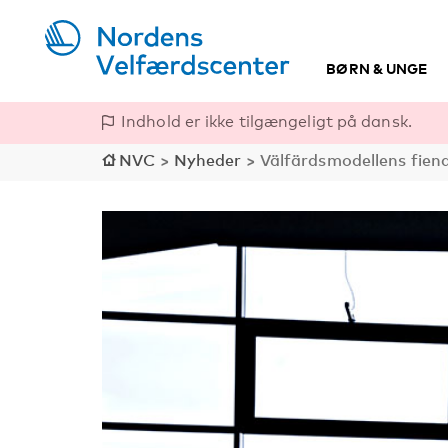
BØRN & UNGE
Indhold er ikke tilgængeligt på dansk.
NVC
>
Nyheder
>
Välfärdsmodellens fien