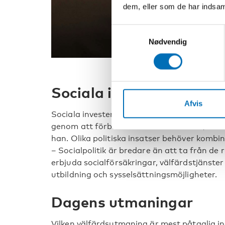
dem, eller som de har indsaml
Samtykkevalg
Nødvendig
Sociala investeringar
Afvis
Sociala investeringar handlar om att förbät
genom att förbättra deras livschanser, framf
han. Olika politiska insatser behöver kombi
– Socialpolitik är bredare än att ta från de 
erbjuda socialförsäkringar, välfärdstjänst
utbildning och sysselsättningsmöjligheter.
Dagens utmaningar
Vilken välfärdsutmaning är mest påtaglig 