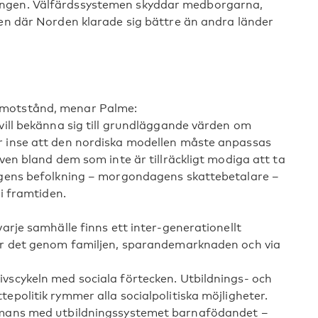
ingen. Välfärdssystemen skyddar medborgarna,
sen där Norden klarade sig bättre än andra länder
 motstånd, menar Palme:
 vill bekänna sig till grundläggande värden om
r inse att den nordiska modellen måste anpassas
även bland dem som inte är tillräckligt modiga att ta
dagens befolkning – morgondagens skattebetalare –
 i framtiden.
varje samhälle finns ett inter-generationellt
ker det genom familjen, sparandemarknaden och via
vscykeln med sociala förtecken. Utbildnings- och
epolitik rymmer alla socialpolitiska möjligheter.
ammans med utbildningssystemet barnafödandet –