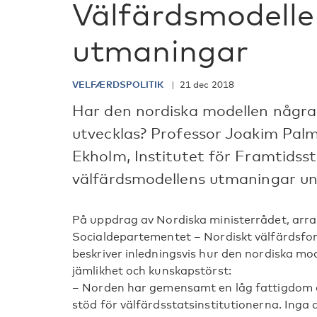
Välfärdsmodelle
utmaningar
VELFÆRDSPOLITIK
21 dec 2018
Har den nordiska modellen några 
utvecklas? Professor Joakim Palm
Ekholm, Institutet för Framtidsst
välfärdsmodellens utmaningar un
På uppdrag av Nordiska ministerrådet, arr
Socialdepartementet – Nordiskt välfärdsfo
beskriver inledningsvis hur den nordiska mo
jämlikhet och kunskapstörst:
– Norden har gemensamt en låg fattigdom öve
stöd för välfärdsstatsinstitutionerna. Inga and