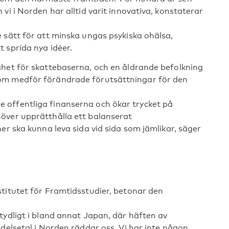
vi i Norden har alltid varit innovativa, konstaterar
 sätt för att minska ungas psykiska ohälsa,
 sprida nya idéer.
ghet för skattebaserna, och en åldrande befolkning
om medför förändrade förutsättningar för den
å de offentliga finanserna och ökar trycket på
över upprätthålla ett balanserat
er ska kunna leva sida vid sida som jämlikar, säger
titutet för Framtidsstudier, betonar den
tydligt i bland annat Japan, där häften av
delsetal i Norden räddar oss. Vi har inte någon