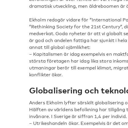
dramatisk utveckling, men äldreboomen är 
Ekholm redogör vidare för ”International P
”Rethinking Society for the 21st Century”, d
medverkat. Goda nyheter är att vi globalt se
är god och andelen fattiga har sjunkit i he
annat till global ojämlikhet:
– Kapitalismen är idag exempelvis en maktfak
största företagen har idag lika stora inkom
utmaningar berör till exempel klimat, migra
konflikter ökar.
Globalisering och teknol
Anders Ekholm lyfter särskilt globalisering
Hälften av världens befolkning har tillgång 
invånare. I Sverige är siffran 1,4 per individ.
– Utrikeshandeln ökar. Exempelvis är det om