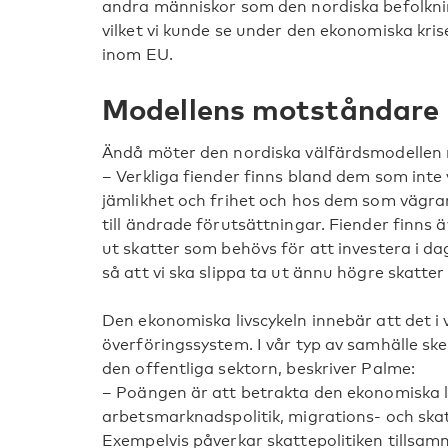
andra människor som den nordiska befolkn
vilket vi kunde se under den ekonomiska kri
inom EU.
Modellens motståndare
Ändå möter den nordiska välfärdsmodellen
– Verkliga fiender finns bland dem som inte
jämlikhet och frihet och hos dem som vägra
till ändrade förutsättningar. Fiender finns 
ut skatter som behövs för att investera i 
så att vi ska slippa ta ut ännu högre skatter
Den ekonomiska livscykeln innebär att det i 
överföringssystem. I vår typ av samhälle s
den offentliga sektorn, beskriver Palme:
– Poängen är att betrakta den ekonomiska li
arbetsmarknadspolitik, migrations- och skatt
Exempelvis påverkar skattepolitiken tills