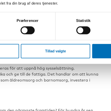
et fra din brug af deres tjenester.
Præferencer
Statistik
Tillad valgte
tra situationen för svaga grupper i samhället
örallt i relation till arbetsmarknaden, förklarar
neras för att uppnå hög sysselsättning.
rika och ge till de fattiga. Det handlar om att kunna
er som äldreomsorg och barnomsorg, investera i
inom den närmaste framtiden? För hundra år sen