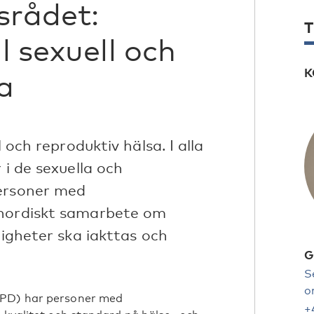
srådet:
T
l sexuell och
K
a
l och reproduktiv hälsa. I alla
 i de sexuella och
personer med
 nordiskt samarbete om
tigheter ska iakttas och
G
S
o
RPD) har personer med
+