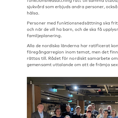
funktionsnedsättning rätt till samma utbud,
sjukvård som erbjuds andra personer, också 
hälsa.
Personer med funktionsnedsättning ska fri
och när de vill ha barn, och de ska få upply
familjeplanering.
Alla de nordiska länderna har ratificerat k
föregångarregion inom temat, men det fin
rättas till. Rådet för nordiskt samarbete om
gemensamt uttalande om att de främja sexu