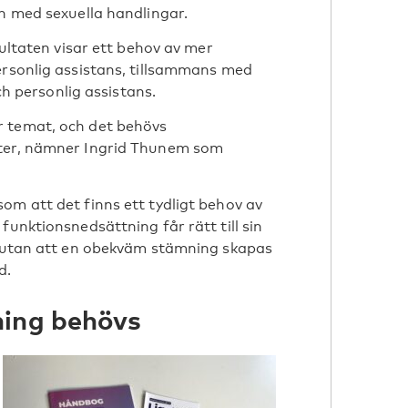
än med sexuella handlingar.
sultaten visar ett behov av mer
ersonlig assistans, tillsammans med
och personlig assistans.
r temat, och det behövs
nter, nämner Ingrid Thunem som
om att det finns ett tydligt behov av
funktionsnedsättning får rätt till sin
s, utan att en obekväm stämning skapas
d.
ning behövs