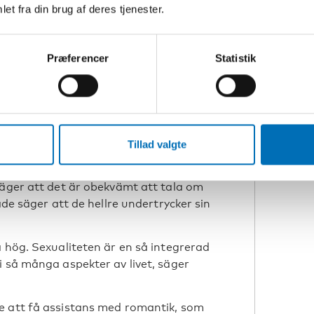
illa Lindqvist från Ålands
et fra din brug af deres tjenester.
en i Funktionshindersrådet
Præferencer
Statistik
om assistans
apelige høgskole i Norge och forskar
 funktionsnedsättning. Hon har
ersoner med funktionsnedsättning till
Tillad valgte
säger att det är obekvämt att tala om
ade säger att de hellre undertrycker sin
å hög. Sexualiteten är en så integrerad
i så många aspekter av livet, säger
e att få assistans med romantik, som