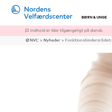
BØRN & UNGE
Indhold er ikke tilgængeligt på dansk.
NVC
>
Nyheder
>
Funktionshindersrådet: 