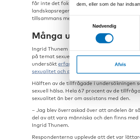
får inte det fokus som krävs idag, säger Gun
dem, eller som de har indsaml
landskapsregering, som har ordförandepost
tillsammans med Finland 2025.
Samtykkevalg
Nødvendig
Många undviker att be 
Ingrid Thunem är doktorand vid VID vitensk
på temat sexuell hälsa bland personer med
undersökt
erfarenheter och attityder hos p
Afvis
sexualitet och personlig assistans
.
Hälften av de tillfrågade i undersökningen 
sexuell hälsa. Hela 67 procent av de tillfråg
sexualitet än ber om assistans med den.
– Jag blev överraskad över att andelen är s
del av att vara människa och den finns med 
Ingrid Thunem.
Respondenterna upplevde att det var lättar