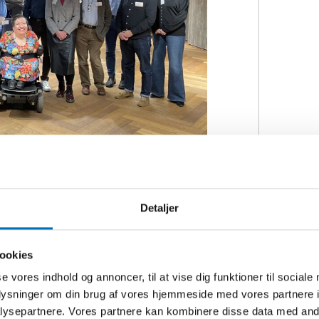
mit vid mötet i Stockholm i slutet av oktober
Detaljer
älsa behövs
ookies
ekas sina sexuella och reproduktiva
se vores indhold og annoncer, til at vise dig funktioner til sociale
tiva hälsa glöms ofta bort.
oplysninger om din brug af vores hjemmeside med vores partnere i
er som lever med funktionsnedsättning
ysepartnere. Vores partnere kan kombinere disse data med andr