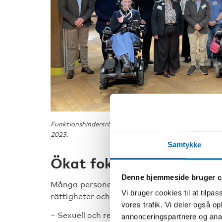
Funktionshindersrådet och Nordic Youth Disability Sum
2025.
Samtykke
Ökat fokus på sexuell h
Denne hjemmeside bruger c
Många personer med funktionsnedsättning n
Vi bruger cookies til at tilpas
rättigheter och deras sexuella och reproduk
vores trafik. Vi deler også 
– Sexuell och reproduktiv hälsa för person
annonceringspartnere og anal