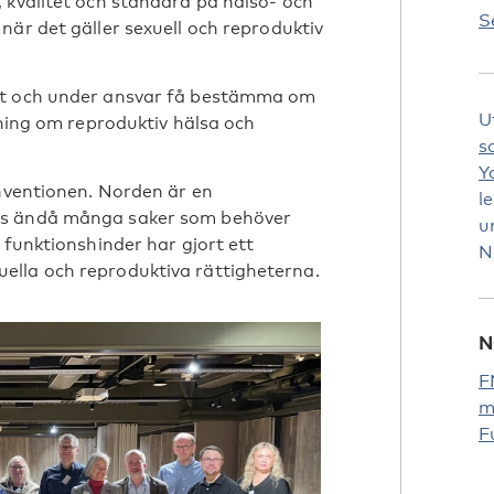
 kvalitet och standard på hälso- och
S
när det gäller sexuell och reproduktiv
tt och under ansvar få bestämma om
U
sning om reproduktiv hälsa och
s
Y
onventionen. Norden är en
l
ns ändå många saker som behöver
u
 funktionshinder har gjort ett
N
ella och reproduktiva rättigheterna.
N
F
m
F