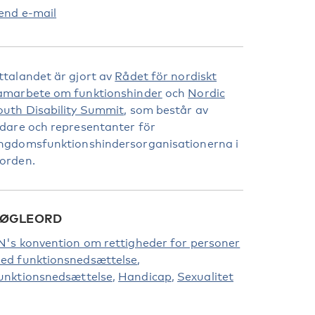
end e-mail
ttalandet är gjort av
Rådet för nordiskt
amarbete om funktionshinder
och
Nordic
outh Disability Summit
, som består av
edare och representanter för
ngdomsfunktionshindersorganisationerna i
orden.
ØGLEORD
N's konvention om rettigheder for personer
ed funktionsnedsættelse
unktionsnedsættelse
Handicap
Sexualitet