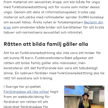
fram material om sexualitet, kropp och kön både för unga
med funktionsnedsättning och för vuxna som möter dessa
unga. Genom att dela ut informationspaket, trycka upp
material och jobba med rollmodeller sprider SUMH kunskap
om sexuell hälsa. Årets nyhet är fotokampanjen
Reclaim din
krop
som använder både bilder och berättelser för att bryta
tabuer och normalisera sexualitet och intimitet.
Rätten att bilda familj gäller alla
Att ha en funktionsnedsättning ska inte vara ett hinder för
att kunna få barn. Funktionshindersrådet påpekar att
rätten att bilda familj gäller alla människor, men
konstaterar att det fortfarande kan vara ett tabubelagt
ämne. En nybliven förälder med funktionsnedsättning ska ha
rätt till assistans och träning.
I Sverige har projektet
Föräldraskap på lika villkor
tagit
fram en webbutbildning för
föräldrar om rätten till ett
likvärdigt föräldraskap för