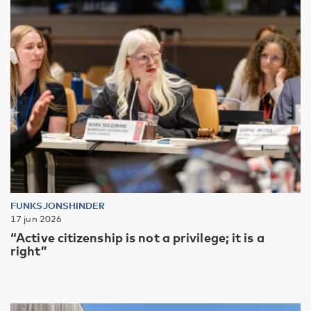
FUNKSJONSHINDER
17 jun 2026
“Active citizenship is not a privilege; it is a
right”