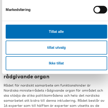
sker.
Markedsføring
Viktig fråga för
ungdomsorganisationerna
Funktionshindersrådet anser att det är mycket positivt att
Tillat alle
ledarna för ungdomsfunktionshindersorganisationerna i
Norden velat lyfta frågan om sexuell och reproduktiv hälsa.
De unga talar öppet och nyanserat om utmaningarna. Det
tillat utvalg
är en god utgångspunkt för att utveckla insatser som kan
bidra till att unga med funktionsnedsättning kan leva ut sin
sexualitet och ha möjlighet att få barn.
Ikke tillat
Funktionshindersrådet är ett
rådgivande organ
Rådet för nordiskt samarbete om funktionshinder är
Nordiska ministerrådets rådgivande organ för området och
ska stödja de olika politikområdena och hela det nordiska
samarbetet att bidra till denna inkludering. Rådet består av
16 experter som till hälften är experter som utsetts av de