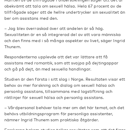
obekvämt att tala om sexuell hälsa. Hela 67 procent av de
tillfrågade säger att de hellre undertrycker sin sexualitet än
ber om assistans med den.
– Jag blev överraskad över att andelen är så hög.
Sexualiteten är en så integrerad del av att vara människa
och den finns med i så många aspekter av livet, säger Ingrid
Thunem.
Respondenterna upplevde att det var lättare att få
assistans med romantik, som att svajpa på dejtingappar
och gå på dejt, än med sexuella handlingar.
Studien är den första i sitt slag i Norge. Resultaten visar ett
behov av mer forskning och dialog om sexuell hälsa och
personlig assistans, tillsammans med lagstiftning och
riktlinjer för sexuell hälsa och personlig assistans.
– Vårdpersonal behöver tala mer om det här temat, och det
behövs utbildningsprogram för personliga assistenter,
nämner Ingrid Thunem som praktiska åtgärder.
Forskarna bakom studien tolkar resultaten som att det finns