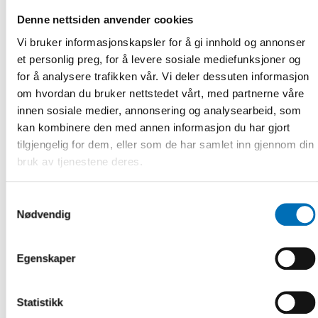
funktionsnedsättning som är intresserade av föräldraskap,
Denne nettsiden anvender cookies
till exempel inom hälso- och sjukvården. Projektet
genomförs av Funktionsrätt Sverige i samverkan med RFSU
Vi bruker informasjonskapsler for å gi innhold og annonser
och med stöd av Arvsfonden.
et personlig preg, for å levere sosiale mediefunksjoner og
for å analysere trafikken vår. Vi deler dessuten informasjon
Främja rätten till sexuell hälsa
om hvordan du bruker nettstedet vårt, med partnerne våre
innen sosiale medier, annonsering og analysearbeid, som
Personer med funktionsnedsättning är en målgrupp som
behöver prioriteras i arbetet med sexuell och reproduktiv
kan kombinere den med annen informasjon du har gjort
hälsa. Funktionshindersrådet vill att rättigheterna för
tilgjengelig for dem, eller som de har samlet inn gjennom din
personer med funktionsnedsättning ska förverkligas och
bruk av tjenestene deres.
främjas, till exempel genom att:
Samtykkevalg
tillgänglighetsanpassa välfärdstjänster för att personer
Nødvendig
med funktionsnedsättning ska ha samma rättigheter till
sexuell och reproduktiv hälsa som alla andra
Egenskaper
öka kunskapen om sexuella och reproduktiva rättigheter
nationellt, lokalt och regionalt
Statistikk
göra det möjligt att ingripa då eventuella kränkningar