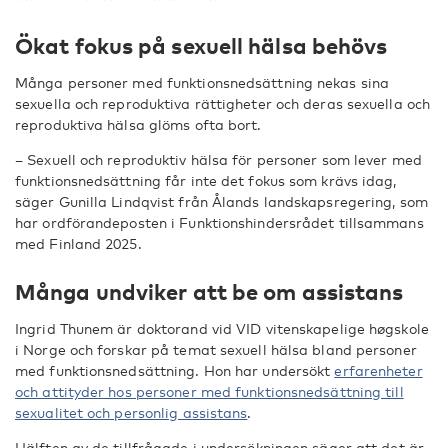
Ökat fokus på sexuell hälsa behövs
Många personer med funktionsnedsättning nekas sina
sexuella och reproduktiva rättigheter och deras sexuella och
reproduktiva hälsa glöms ofta bort.
– Sexuell och reproduktiv hälsa för personer som lever med
funktionsnedsättning får inte det fokus som krävs idag,
säger Gunilla Lindqvist från Ålands landskapsregering, som
har ordförandeposten i Funktionshindersrådet tillsammans
med Finland 2025.
Många undviker att be om assistans
Ingrid Thunem är doktorand vid VID vitenskapelige høgskole
i Norge och forskar på temat sexuell hälsa bland personer
med funktionsnedsättning. Hon har undersökt
erfarenheter
och attityder hos personer med funktionsnedsättning till
sexualitet och personlig assistans
.
Hälften av de tillfrågade i undersökningen säger att det är