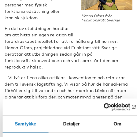
personer med fysisk
funktionsnedsättning eller
Hanna Öfors från
kronisk sjukdom.
Funktionsrätt Sverige
En del av utbildningen handlar
om att hitta sin egen relation till
föräldraskapet istället för att förhålla sig till normer.
Hanna Öfors, projektledare vid Funktionsrätt Sverige
berättar att utbildningen sedan går in på
funktionsrättskonventionen och vad som står i den om
reproduktiv hälsa.
– Vi lyfter flera olika artiklar i konventionen och relaterar
dem till svensk lagstiftning. Vi visar på hur de här sakerna
förhåller sig till varandra och hur man kan tänka när man
planerar att bli förälder, och möter myndigheter på den
vägen. Vi har också med tips och inspiration från personer
som redan är föräldrar, för att visa goda exempel, berättar
Hanna Öfors.
Samtykke
Detaljer
Om
Projektet håller också på att ta fram en utbildning som
vänder sig till yrkesverksamma som möter personer med