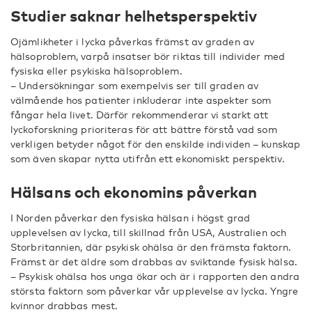
Studier saknar helhetsperspektiv
Ojämlikheter i lycka påverkas främst av graden av
hälsoproblem, varpå insatser bör riktas till individer med
fysiska eller psykiska hälsoproblem.
– Undersökningar som exempelvis ser till graden av
välmående hos patienter inkluderar inte aspekter som
fångar hela livet. Därför rekommenderar vi starkt att
lyckoforskning prioriteras för att bättre förstå vad som
verkligen betyder något för den enskilde individen – kunskap
som även skapar nytta utifrån ett ekonomiskt perspektiv.
Hälsans och ekonomins påverkan
I Norden påverkar den fysiska hälsan i högst grad
upplevelsen av lycka, till skillnad från USA, Australien och
Storbritannien, där psykisk ohälsa är den främsta faktorn.
Främst är det äldre som drabbas av sviktande fysisk hälsa.
– Psykisk ohälsa hos unga ökar och är i rapporten den andra
största faktorn som påverkar vår upplevelse av lycka. Yngre
kvinnor drabbas mest.