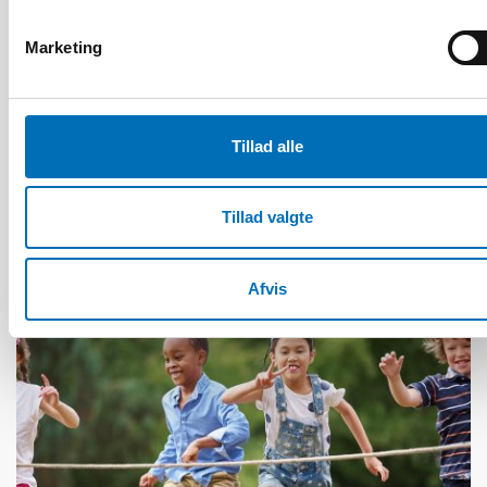
Marketing
VELFÆRDSPOLITIK
3 apr 2023
Tillad alle
Join the discussion about the Nordic welfare
model and its challenges
Tillad valgte
Afvis