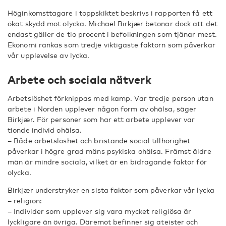
Höginkomsttagare i toppskiktet beskrivs i rapporten få ett
ökat skydd mot olycka. Michael Birkjær betonar dock att det
endast gäller de tio procent i befolkningen som tjänar mest.
Ekonomi rankas som tredje viktigaste faktorn som påverkar
vår upplevelse av lycka.
Arbete och sociala nätverk
Arbetslöshet förknippas med kamp. Var tredje person utan
arbete i Norden upplever någon form av ohälsa, säger
Birkjær. För personer som har ett arbete upplever var
tionde individ ohälsa.
– Både arbetslöshet och bristande social tillhörighet
påverkar i högre grad mäns psykiska ohälsa. Främst äldre
män är mindre sociala, vilket är en bidragande faktor för
olycka.
Birkjær understryker en sista faktor som påverkar vår lycka
– religion:
– Individer som upplever sig vara mycket religiösa är
lyckligare än övriga. Däremot befinner sig ateister och