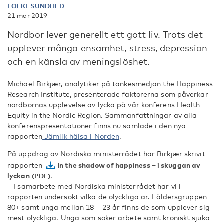
FOLKESUNDHED
21 mar 2019
Nordbor lever generellt ett gott liv. Trots det
upplever många ensamhet, stress, depression
och en känsla av meningslöshet.
Michael Birkjær, analytiker på tankesmedjan the Happiness
Research Institute, presenterade faktorerna som påverkar
nordbornas upplevelse av lycka på vår konferens Health
Equity in the Nordic Region. Sammanfattningar av alla
konferenspresentationer finns nu samlade i den nya
rapporten
Jämlik hälsa i Norden
.
På uppdrag av Nordiska ministerrådet har Birkjær skrivit
rapporten
In the shadow of happiness – i skuggan av
lyckan
.
– I samarbete med Nordiska ministerrådet har vi i
rapporten undersökt vilka de olyckliga är. I åldersgruppen
80+ samt unga mellan 18 – 23 år finns de som upplever sig
mest olyckliga. Unga som söker arbete samt kroniskt sjuka