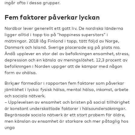
ingår ofta i dessa grupper.
Fem faktorer påverkar lyckan
Nordbor lever generellt ett gott liv. De nordiska länderna
ligger alltid i topp tio på ”happiness superstars” i
mätningar. 2018 låg Finland i topp, tätt följd av Norge,
Danmark och Island. Sverige placerade sig på plats nio.
Ändå upplever en stor del av befolkningen ensamhet, stress,
depression och en känsla av meningslöshet. 12,3 procent av
befolkningen i Norden uppger att de kämpar med någon
form av ohälsa.
Birkjær förmedlar i rapporten fem faktorer som påverkar
jämlikhet i lycka: fysisk hälsa, mental hälsa, inkomst, arbete
och sociala nätverk.
– Upplevelsen av ensamhet och bristen på social tillhörighet
är konstant underskattade faktorer i hälsoundersökningar.
Begränsade sociala nätverk är ett stort probem för äldre,
men känslan av ensamhet är starkare och mer påtaglig hos
unga