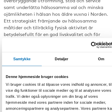
överbryggande utformning, stöd och service
samt underlätta hälsosamma val och minska
ojämlikheten i hälsan hos äldre vuxna i Norden.
Ett strategiskt främjande av hälsosamma
måltider och tillräcklig fysisk aktivitet är
betydelsefullt för en god livskvalitet och för
äldre vuxnas fysiska, psykiska och sociala
hälsa.
Samtykke
Detaljer
Om
Under det här webbinariet delas nordiska exempel på policy
och stödjande strukturer för hälsofrämjande måltider och
fysisk aktivitet. Förutom exemplen får vi ta del av
panelsamtal där olika perspektiv på möjligheter och
Denne hjemmeside bruger cookies
utmaningar presenteras. En nyckelfråga är hur evidens,
Vi bruger cookies til at tilpasse vores indhold og annoncer, til
policy och praktik relaterar till varandra.
vise dig funktioner til sociale medier og til at analysere vores
Vi välkomnar varmt beslutsfattare och tjänstepersoner
trafik. Vi deler også oplysninger om din brug af vores
inom offentlig verksamhet och alla med ett särskilt intresse
hjemmeside med vores partnere inden for sociale medier,
för aktivt och hälsosamt åldrande, hälsofrämjande måltider,
annonceringspartnere og analysepartnere. Vores partnere k
fysisk aktivitet, folkhälsa och äldrepolitik i Norden.