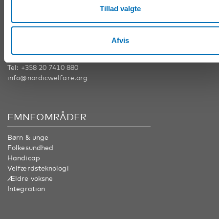
Tillad valgte
Nordens Velfærdscenter Sverige
Tel:
+46 8 545 536 00
info@nordicwelfare.org
Afvis
Nordens Velfærdscenter Finland
Tel:
+358 20 7410 880
info@nordicwelfare.org
EMNEOMRÅDER
Børn & unge
Folkesundhed
Handicap
Velfærdsteknologi
Ældre voksne
Integration