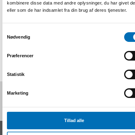
kombinere disse data med andre oplysninger, du har givet d
Moderator: Kaisa Snidare, Kommittén för främjande av
eller som de har indsamlet fra din brug af deres tjenester.
ökad fysisk aktivitet (S 2020:06)
Registrering og information
Samtykkevalg
Nødvendig
DEL
Præferencer
Statistik
Følg os på sociale medier:
Marketing
Tillad alle
KONTAKT